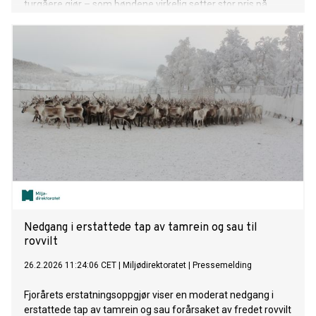
turgåere gjør – som bøndene virkelig setter stor pris på.
Nedgang i erstattede tap av tamrein og sau til
rovvilt
26.2.2026 11:24:06 CET
|
Miljødirektoratet
|
Pressemelding
Fjorårets erstatningsoppgjør viser en moderat nedgang i
erstattede tap av tamrein og sau forårsaket av fredet rovvilt