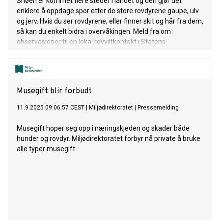
Snøen er kommet flere steder i landet og den gjør det
enklere å oppdage spor etter de store rovdyrene gaupe, ulv
og jerv. Hvis du ser rovdyrene, eller finner skit og hår fra dem,
så kan du enkelt bidra i overvåkingen. Meld fra om
observasjoner til en lokal rovviltkontakt i Statens
naturoppsyn (SNO) eller via Skandobs.
Musegift blir forbudt
11.9.2025 09:06:57 CEST
|
Miljødirektoratet
|
Pressemelding
Musegift hoper seg opp i næringskjeden og skader både
hunder og rovdyr. Miljødirektoratet forbyr nå private å bruke
alle typer musegift.