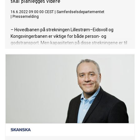
skal planlegges videre
16.6.2022 09:00:00 CEST
|
Samferdselsdepartementet
|
Pressemelding
– Hovedbanen på strekningen Lillestrøm–Eidsvoll og
Kongsvingerbanen er viktige for både person- og
godstransport. Men kapasiteten på disse strekningene er til
tider sprengt. For å kunne møte den forventede
etterspørselen, må kapasiteten økes. Vi har nå besluttet
hvilke utviklingskonsepter som fagetatene skal planlegge
videre ut fra. Etter at vi har mottatt det faglige
beslutningsgrunnlaget, vil regjeringen vurdere om dette er
prosjekter som bør prioriteres foran andre i neste Nasjonal
transportplan, sier samferdselsminister Jon-Ivar Nygård.