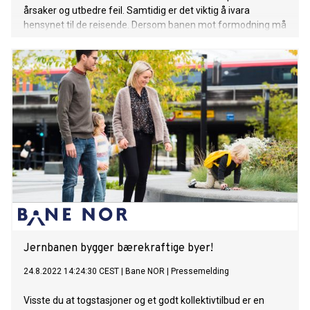
årsaker og utbedre feil. Samtidig er det viktig å ivara
hensynet til de reisende. Dersom banen mot formodning må
holdes stengt lenger enn varslet, er det viktig at de reisende
snarest og på en tydelig måte får vite hva slags togtilbud de
får fra 1. februar, sier samferdselsminister Jon-Ivar Nygård.
Jernbanen bygger bærekraftige byer!
24.8.2022 14:24:30 CEST
|
Bane NOR
|
Pressemelding
Visste du at togstasjoner og et godt kollektivtilbud er en