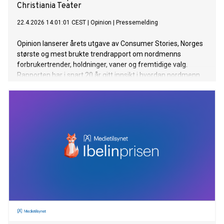
Christiania Teater
22.4.2026 14:01:01 CEST
|
Opinion
|
Pressemelding
Opinion lanserer årets utgave av Consumer Stories, Norges
største og mest brukte trendrapport om nordmenns
forbrukertrender, holdninger, vaner og fremtidige valg.
Rapporten har i snart 20 år gitt innsikt i hvordan nordmenn
vil tenke, føle og handle fremover, og benyttes av over 100
virksomheter, medier, organisasjoner og offentlige aktører.