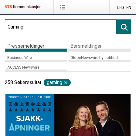
LOGG INN
Pressemeldinger
Børsmeldinger
Business Wire
GlobeNewswire by notified
ACCESS Newswire
258
Søkeresultat
gaming