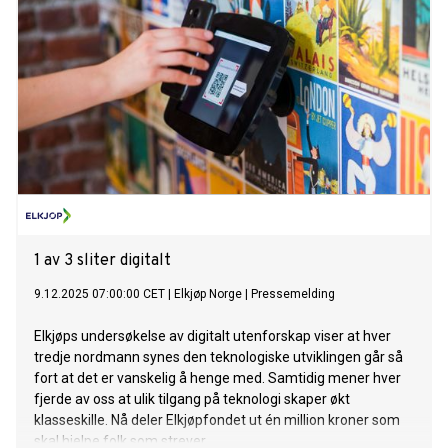
1 av 3 sliter digitalt
9.12.2025 07:00:00 CET
|
Elkjøp Norge
|
Pressemelding
Elkjøps undersøkelse av digitalt utenforskap viser at hver
tredje nordmann synes den teknologiske utviklingen går så
fort at det er vanskelig å henge med. Samtidig mener hver
fjerde av oss at ulik tilgang på teknologi skaper økt
klasseskille. Nå deler Elkjøpfondet ut én million kroner som
skal hjelpe folk som strever.