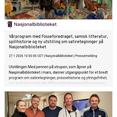
Vårprogram med Fosseforedraget, samisk litteratur,
spillhistorie og ny utstilling om satiretegninger på
Nasjonalbiblioteket
27.1.2026 10:55:00 CET
|
Nasjonalbiblioteket
|
Pressemelding
Utstillingen Med pennen på strupen, som åpner på
Nasjonalbiblioteket i mars, danner utgangspunkt for et bredt
program om satiretegninger, pressehistorie og ytringsfrihet,
og i april vies en hel uke til Fosseforedraget og Fosseprisen
2026. I løpet av våren kan publikum fordype seg i både
samisk litteratur og norsk spillhistorie, og møte gjester som
Marilynne Robinson, Christian Bloom, Siri Dokken, Brynjulf
Jung Tjønn, Madeleine Schultz, Kathrine Nedrejord og Toril
Moi på Solli plass.