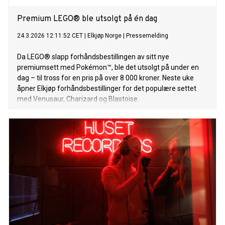
Premium LEGO® ble utsolgt på én dag
24.3.2026 12:11:52 CET
|
Elkjøp Norge
|
Pressemelding
Da LEGO® slapp forhåndsbestillingen av sitt nye
premiumsett med Pokémon™, ble det utsolgt på under en
dag – til tross for en pris på over 8 000 kroner. Neste uke
åpner Elkjøp forhåndsbestillinger for det populære settet
med Venusaur, Charizard og Blastoise.