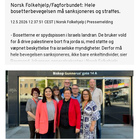
Norsk Folkehjelp/Fagforbundet: Hele
bosetterbevegelsen må sanksjoneres og straffes.
12.5.2026 12:37:51 CEST
|
Norsk Folkehjelp
|
Pressemelding
- Bosetterne er spydspissen i Israels landran. De bruker vold
for å drive palestinere bort fra jorda si, med støtte og
væpnet beskyttelse fra israelske myndigheter. Derfor må
hele bevegelsen sanksjoneres, ikke bare enkeltindivider, sier
Raymond Johansen generalsekretær i Norsk Folkehjelp.