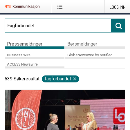
LOGG INN
Pressemeldinger
Børsmeldinger
Business Wire
GlobeNewswire by notified
ACCESS Newswire
539
Søkeresultat
fagforbundet