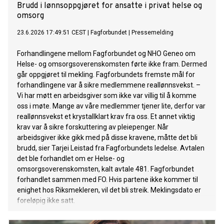
Brudd i lønnsoppgjøret for ansatte i privat helse og
omsorg
23.6.2026 17:49:51 CEST
|
Fagforbundet
|
Pressemelding
Forhandlingene mellom Fagforbundet og NHO Geneo om
Helse- og omsorgsoverenskomsten førte ikke fram. Dermed
går oppgjøret til mekling. Fagforbundets fremste mål for
forhandlingene var å sikre medlemmene reallønnsvekst. –
Vi har møtt en arbeidsgiver som ikke var villig til å komme
oss i møte. Mange av våre medlemmer tjener lite, derfor var
reallønnsvekst et krystallklart krav fra oss. Et annet viktig
krav var å sikre forskuttering av pleiepenger. Når
arbeidsgiver ikke gikk med på disse kravene, måtte det bli
brudd, sier Tarjei Leistad fra Fagforbundets ledelse. Avtalen
det ble forhandlet om er Helse- og
omsorgsoverenskomsten, kalt avtale 481. Fagforbundet
forhandlet sammen med FO. Hvis partene ikke kommer til
enighet hos Riksmekleren, vil det bli streik. Meklingsdato er
foreløpig ikke satt.