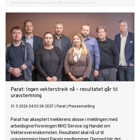
distriktsdepartementet, Digitaliserings- og
forvaltningsdepartementet og kommer nå fra stillingen som
statssekretær i Justis- og beredskapsdepartementet. Hun
vil tiltre jobben i løpet av september. Jeg gleder meg til å ta
fatt på oppgaven med å gjøre Tankesmien Agenda til en
enda viktigere aktør for rødgrønn samling og en enda
tydeligere stemme i samfunnsdebatten i årene som
kommer. Hun viser til at Agenda har som ambisjon å både
utvikle politikk, dra debatt og ikke minst bygge bevegelse til
venstre for midten i norsk politikk, og ser den rollen som
svært viktig fremover. Vi ser hvordan høyresiden, og særlig
ytre høyre, styrker seg i hele Europa. Det er ingen grunn til å
tro at vi er vaksinert mot det samme her hjemme. Da mene
Parat: Ingen vekterstreik nå – resultatet går til
uravstemning
31.5.2026 04:02:58 CEST
|
Parat
|
Pressemelding
Parat har akseptert meklerens skisse i meklingen med
arbeidsgiverforeningen NHO Service og Handel om
Vekteroverenskomsten. Resultatet skal nå ut til
uravstemning blant Parats medlemmer. Dermed blir det