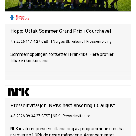
Hopp: Uttak Sommer Grand Prix i Courchevel
4.8.2026 11:14:27 CEST
|
Norges Skiforbund
|
Pressemelding
Sommerhoppingen fortsetter i Frankrike. Flere profiler
tilbake i konkurranse.
Presse­invita­sjon: NRKs høst­lansering 13. august
4.8.2026 09:34:27 CEST
|
NRK
|
Presseinvitasjon
NRK inviterer pressen til lansering av programmene som har
premiere på NRK de neste månedene. Arrangementet