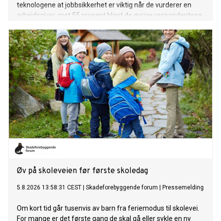
teknologene at jobbsikkerhet er viktig når de vurderer en
arbeidsgiver, mot 55 prosent blant de øvrige respondentene.
Øv på skoleveien før første skoledag
5.8.2026 13:58:31 CEST
|
Skadeforebyggende forum
|
Pressemelding
Om kort tid går tusenvis av barn fra feriemodus til skolevei.
For mange er det første gang de skal gå eller sykle en ny