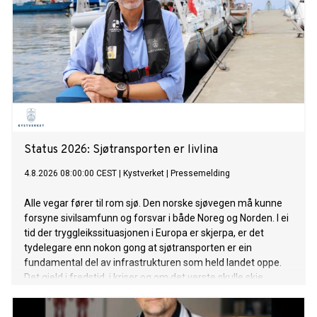
Status 2026: Sjøtransporten er livlina
4.8.2026 08:00:00 CEST
|
Kystverket
|
Pressemelding
Alle vegar fører til rom sjø. Den norske sjøvegen må kunne
forsyne sivilsamfunn og forsvar i både Noreg og Norden. I ei
tid der tryggleikssituasjonen i Europa er skjerpa, er det
tydelegare enn nokon gong at sjøtransporten er ein
fundamental del av infrastrukturen som held landet oppe.
Det gjeld i fredstid, i kriser og om det verste skulle skje.