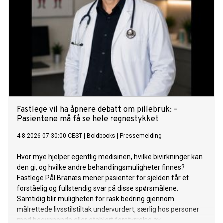
Fastlege vil ha åpnere debatt om pillebruk: –
Pasientene må få se hele regnestykket
4.8.2026 07:30:00 CEST
|
Boldbooks
|
Pressemelding
Hvor mye hjelper egentlig medisinen, hvilke bivirkninger kan
den gi, og hvilke andre behandlingsmuligheter finnes?
Fastlege Pål Branæs mener pasienter for sjelden får et
forståelig og fullstendig svar på disse spørsmålene.
Samtidig blir muligheten for rask bedring gjennom
målrettede livsstilstiltak undervurdert, særlig hos personer
med begynnende eller etablert forstyrrelse av