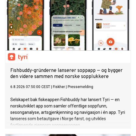
Fishbuddy-gründerne lanserer soppapp — og bygger
den videre sammen med norske sopplukkere
6.8.2026 07:50:00 CEST
|
Fiskher
|
Pressemelding
Selskapet bak fiskeappen Fishbuddy har lansert Tyri — en
norskutviklet app som samler offentlige soppfunn,
sesonganalyse, artsgjenkjenning og navigasjon i én app. Tyri
lanseres som betautgave i Norge først, og utvikles
fortløpende gjennom soppsesongen.