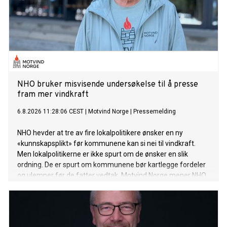
NHO bruker misvisende undersøkelse til å presse
fram mer vindkraft
6.8.2026 11:28:06 CEST
|
Motvind Norge
|
Pressemelding
NHO hevder at tre av fire lokalpolitikere ønsker en ny
«kunnskapsplikt» før kommunene kan si nei til vindkraft.
Men lokalpolitikerne er ikke spurt om de ønsker en slik
ordning. De er spurt om kommunene bør kartlegge fordeler
og ulemper før de fatter vedtak. Motvind Norge mener NHO
bruker et selvfølgelig svar til å legitimere mer statlig press
på kommunene.