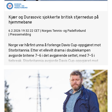
Kjær og Durasovic sjokkerte britisk stjerneduo på
hjemmebane
6.2.2026 19:32:22 CET
|
Norges Tennis- og Padelforbund
|
Pressemelding
Norge var hårfint unna å forlenge Davis Cup-oppgjøret mot
Storbritannia. Etter et ellevilt drama i doublekampen
avgjorde britene 7–6 i det avgjørende settet, med 7–5 i
tiebreak. Storbritannia avgjorde Davis Cup-oppgjøret mot
Norge med seier i doublekampen på Nadderud Arena.