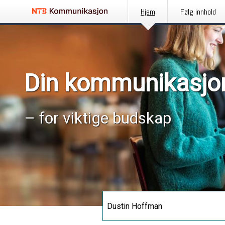
Hjem
Følg innhold
Din kommunikasjo
– for viktige budskap