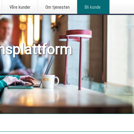
Våre kunder
Om tjenesten
Bli kunde
nsplattform