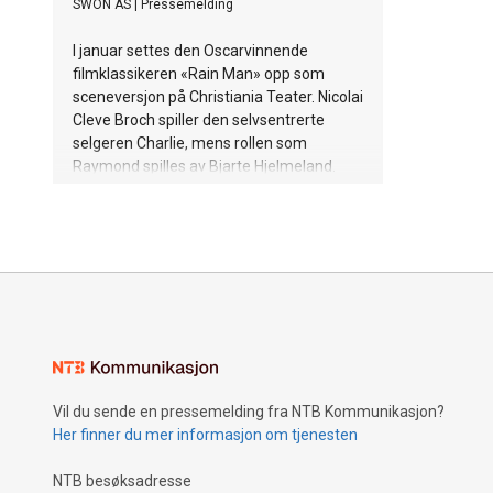
SWON AS
|
Pressemelding
I januar settes den Oscarvinnende
filmklassikeren «Rain Man» opp som
sceneversjon på Christiania Teater. Nicolai
Cleve Broch spiller den selvsentrerte
selgeren Charlie, mens rollen som
Raymond spilles av Bjarte Hjelmeland.
Sistnevnte har klare tanker om hvordan
han respektfullt skal tilnærme seg en rolle
på autismespekteret, og legger ikke skjul
på at det blir en krevende oppgave. - Jeg
gleder meg voldsomt til å ta fatt på rollen.
Jeg spiller så mye i humorsjangeren at
jeg innimellom trenger å ha fingrene ned i
noe som krever litt mer indre liv og
menneskeforståelse, sier Hjelmeland.
Vil du sende en pressemelding fra NTB Kommunikasjon?
Her finner du mer informasjon om tjenesten
NTB besøksadresse