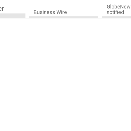
GlobeNews
er
Business Wire
notified