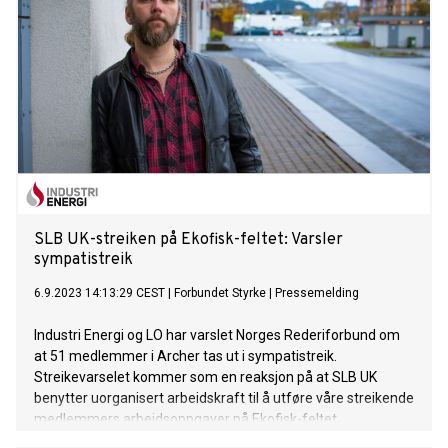
SLB UK-streiken på Ekofisk-feltet: Varsler
sympatistreik
6.9.2023 14:13:29 CEST
|
Forbundet Styrke
|
Pressemelding
Industri Energi og LO har varslet Norges Rederiforbund om
at 51 medlemmer i Archer tas ut i sympatistreik.
Streikevarselet kommer som en reaksjon på at SLB UK
benytter uorganisert arbeidskraft til å utføre våre streikende
medlemmers arbeidsoppgaver på Ekofisk-feltet.