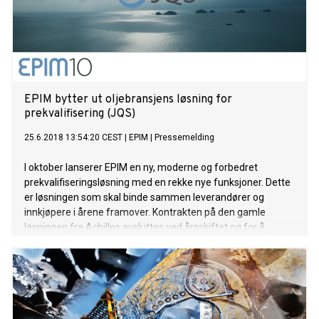
EPIM bytter ut oljebransjens løsning for
prekvalifisering (JQS)
25.6.2018 13:54:20 CEST
|
EPIM
|
Pressemelding
I oktober lanserer EPIM en ny, moderne og forbedret
prekvalifiseringsløsning med en rekke nye funksjoner. Dette
er løsningen som skal binde sammen leverandører og
innkjøpere i årene framover. Kontrakten på den gamle
løsningen fra Achilles avsluttes ved årsskiftet og for å
fortsette å ha avtaler med Oljeselskapene må man bytte
system.