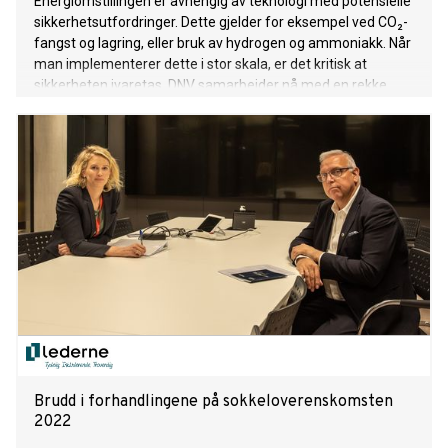
Energiomstillingen er avhengig av teknologi med potensielle
sikkerhetsutfordringer. Dette gjelder for eksempel ved CO₂-
fangst og lagring, eller bruk av hydrogen og ammoniakk. Når
man implementerer dette i stor skala, er det kritisk at
sikkerheten ivaretas. DNV samarbeider nå med en rekke
aktører i energisektoren for å løse disse utfordringene.
Brudd i forhandlingene på sokkeloverenskomsten
2022