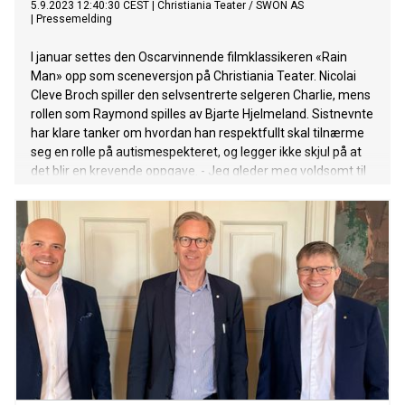
5.9.2023 12:40:30 CEST
|
Christiania Teater / SWON AS
|
Pressemelding
I januar settes den Oscarvinnende filmklassikeren «Rain
Man» opp som sceneversjon på Christiania Teater. Nicolai
Cleve Broch spiller den selvsentrerte selgeren Charlie, mens
rollen som Raymond spilles av Bjarte Hjelmeland. Sistnevnte
har klare tanker om hvordan han respektfullt skal tilnærme
seg en rolle på autismespekteret, og legger ikke skjul på at
det blir en krevende oppgave. - Jeg gleder meg voldsomt til
å ta fatt på rollen. Jeg spiller så mye i humorsjangeren at jeg
innimellom trenger å ha fingrene ned i noe som krever litt
mer indre liv og menneskeforståelse, sier Hjelmeland.