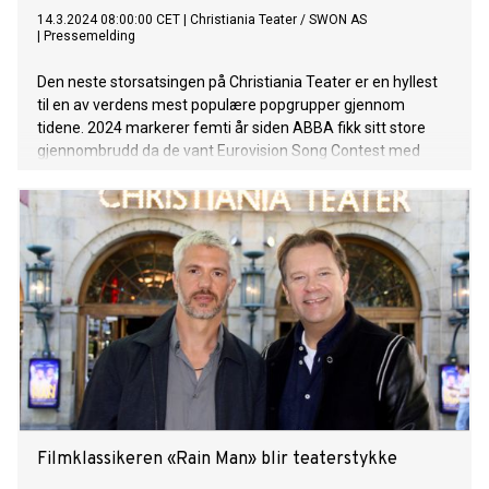
14.3.2024 08:00:00 CET
|
Christiania Teater / SWON AS
|
Pressemelding
Den neste storsatsingen på Christiania Teater er en hyllest
til en av verdens mest populære popgrupper gjennom
tidene. 2024 markerer femti år siden ABBA fikk sitt store
gjennombrudd da de vant Eurovision Song Contest med
låten «Waterloo». I høst skal et stjernelag bestående av Inger
Lise Rypdal, Ben Adams, Lise Karlsnes, Atle Pettersen og
Charlotte Brænna dele scene for å hylle ABBA. Den
verdenskjente koreografen og danseren Mona Berntsen har
regi på forestillingen. -Jeg gleder meg til å dypdykke i den
kreative prosessen, bli kjent med teamet og sammen skape
en hyllest til ABBA som vi er stolte av å presentere hver
kveld, sier den rykende ferske regissøren.
Filmklassikeren «Rain Man» blir teaterstykke