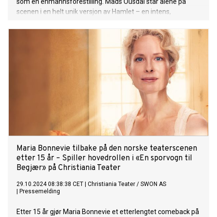
som en énmannsforestilling. Mads Ousdal står alene på
scenen i en helt unik versjon av Hamlet – en intens,
utfordrende og uforglemmelig opplevelse som virkelig
setter skuespilleren på prøve. Med Erik Ulfsby på regi gir
Christiania Teater en helt ny retning for Shakespeares
tidløse tragedie i det Ousdal omtaler som den mest
krevende oppgaven han noen gang har hatt. Forestillingen
har premiere 11. september.
Maria Bonnevie tilbake på den norske teaterscenen
etter 15 år – Spiller hovedrollen i «En sporvogn til
Begjær» på Christiania Teater
29.10.2024 08:38:38 CET
|
Christiania Teater / SWON AS
|
Pressemelding
Etter 15 år gjør Maria Bonnevie et etterlengtet comeback på