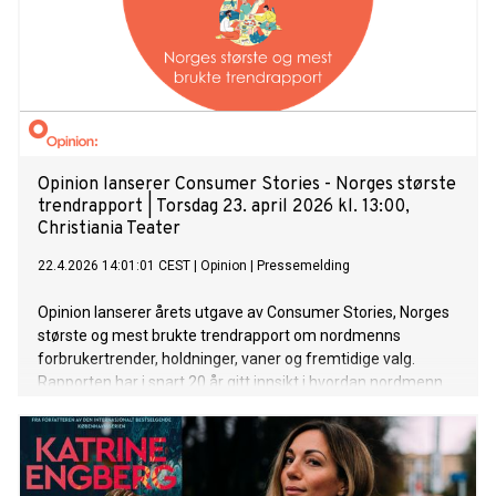
Opinion lanserer Consumer Stories - Norges største
trendrapport | Torsdag 23. april 2026 kl. 13:00,
Christiania Teater
22.4.2026 14:01:01 CEST
|
Opinion
|
Pressemelding
Opinion lanserer årets utgave av Consumer Stories, Norges
største og mest brukte trendrapport om nordmenns
forbrukertrender, holdninger, vaner og fremtidige valg.
Rapporten har i snart 20 år gitt innsikt i hvordan nordmenn
vil tenke, føle og handle fremover, og benyttes av over 100
virksomheter, medier, organisasjoner og offentlige aktører.