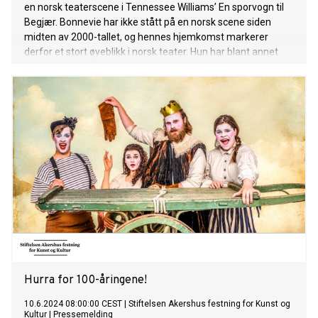
en norsk teaterscene i Tennessee Williams’ En sporvogn til
Begjær. Bonnevie har ikke stått på en norsk scene siden
midten av 2000-tallet, og hennes hjemkomst markerer
derfor et stort øyeblikk i norsk teater. Hun har blant annet
hatt enorm suksess i roller som Hedda Gabler og Frøken
Julie på Dramaten i Stockholm, der hun er ansatt, i tillegg til
kritikerroste filmroller. Nå vender hun tilbake til moderlandet
for å portrettere Blanche DuBois, en av teaterhistoriens
mest krevende kvinneskikkelser, når klassikeren har
premiere på Christiania Teater 19. februar.
Hurra for 100-åringene!
10.6.2024 08:00:00 CEST
|
Stiftelsen Akershus festning for Kunst og
Kultur
|
Pressemelding