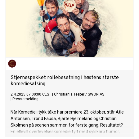
Stjernespekket rollebesetning i høstens største
komediesatsing
2.4.2025 07:00:00 CEST
|
Christiania Teater / SWON AS
|
Pressemelding
Når Komedie i tykk tåke har premiere 23. oktober, står Atle
Antonsen, Trond Fausa, Bjarte Hjelmeland og Christian
Skolmen på scenen sammen for første gang. Resultatet?
En ellevill overlevelseskomedie fylt med sylskarp humor,
katastrofal teambuilding og fire menn på randen av