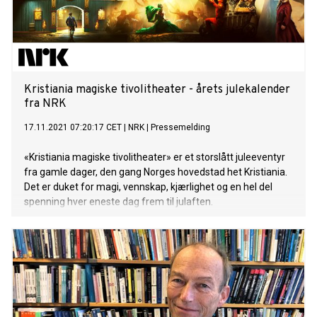
Kristiania magiske tivolitheater - årets julekalender
fra NRK
17.11.2021 07:20:17 CET
|
NRK
|
Pressemelding
«Kristiania magiske tivolitheater» er et storslått juleeventyr
fra gamle dager, den gang Norges hovedstad het Kristiania.
Det er duket for magi, vennskap, kjærlighet og en hel del
spenning hver eneste dag frem til julaften.