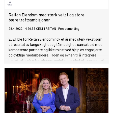
Reitan Eiendom med sterk vekst og store
bærekraftsambisjoner
28.4.2022 14:26:55 CEST
|
REITAN
|
Pressemelding
2021 ble for Reitan Eiendom nok et år med sterk vekst som
et resultat av langsiktighet og tålmodighet, samarbeid med
kompetente partnere og ikke minst ved hjelp av engasjerte
og dyktige medarbeidere. Troen og evnen til å integrere
bærekraft i våre forretningsmodeller ble styrket, noe som vil
bidra til ytterligere bærekraftig vekst samtidig som det gir
verdi for samfunnet.