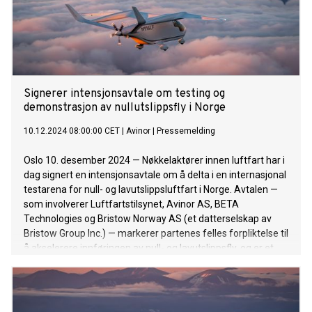
Signerer intensjonsavtale om testing og
demonstrasjon av nullutslippsfly i Norge
10.12.2024 08:00:00 CET
|
Avinor
|
Pressemelding
Oslo 10. desember 2024 — Nøkkelaktører innen luftfart har i
dag signert en intensjonsavtale om å delta i en internasjonal
testarena for null- og lavutslippsluftfart i Norge. Avtalen —
som involverer Luftfartstilsynet, Avinor AS, BETA
Technologies og Bristow Norway AS (et datterselskap av
Bristow Group Inc.) — markerer partenes felles forpliktelse til
å akselerere innføringen av null- og lavutslippsfly, og er et
betydelig skritt mot å bringe denne fremtiden til Norge.