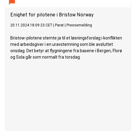
adoption of zero- and low-emission aircraft and marks a
significant step toward bringing that future to the Nordic
Enighet for pilotene i Bristow Norway
region.
20.11.2024 18:09:23 CET
|
Parat
|
Pressemelding
Bristow-pilotene stemte ja til et løsningsforslag i konflikten
med arbeidsgiver i en uravstemning som ble avsluttet
onsdag. Det betyr at flygningene fra basene i Bergen, Florø
og Sola går som normalt fra torsdag.