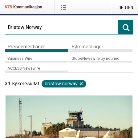
LOGG INN
Pressemeldinger
Børsmeldinger
Business Wire
GlobeNewswire by notified
ACCESS Newswire
31
Søkeresultat
bristow norway