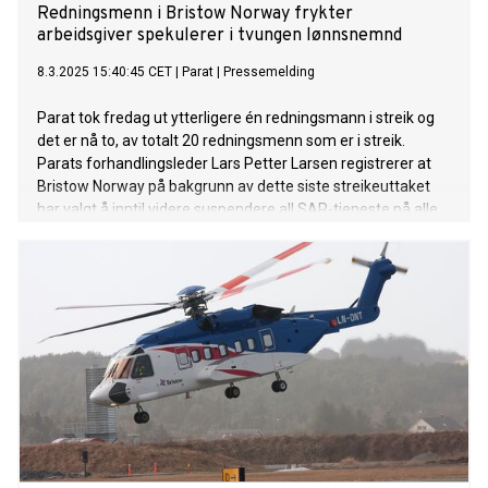
Redningsmenn i Bristow Norway frykter
arbeidsgiver spekulerer i tvungen lønnsnemnd
8.3.2025 15:40:45 CET
|
Parat
|
Pressemelding
Parat tok fredag ut ytterligere én redningsmann i streik og
det er nå to, av totalt 20 redningsmenn som er i streik.
Parats forhandlingsleder Lars Petter Larsen registrerer at
Bristow Norway på bakgrunn av dette siste streikeuttaket
har valgt å inntil videre suspendere all SAR-tjeneste på alle
baser i hele landet.