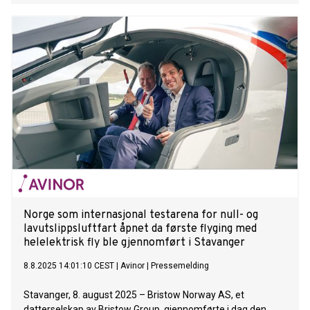
being conducted in cooperation with Avinor and the Civil
Aviation Authority of Norway (CAA Norway), mark a step
toward integrating and scaling Advanced Air Mobility (AAM)
in Norway and the surrounding regions.
Norge som internasjonal testarena for null- og
lavutslippsluftfart åpnet da første flyging med
helelektrisk fly ble gjennomført i Stavanger
8.8.2025 14:01:10 CEST
|
Avinor
|
Pressemelding
Stavanger, 8. august 2025 – Bristow Norway AS, et
datterselskap av Bristow Group, gjennomførte i dag den