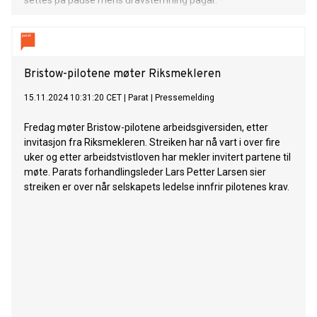
settes på pause mens uravstemning pågår.
Bristow-pilotene møter Riksmekleren
15.11.2024 10:31:20 CET
|
Parat
|
Pressemelding
Fredag møter Bristow-pilotene arbeidsgiversiden, etter
invitasjon fra Riksmekleren. Streiken har nå vart i over fire
uker og etter arbeidstvistloven har mekler invitert partene til
møte. Parats forhandlingsleder Lars Petter Larsen sier
streiken er over når selskapets ledelse innfrir pilotenes krav.