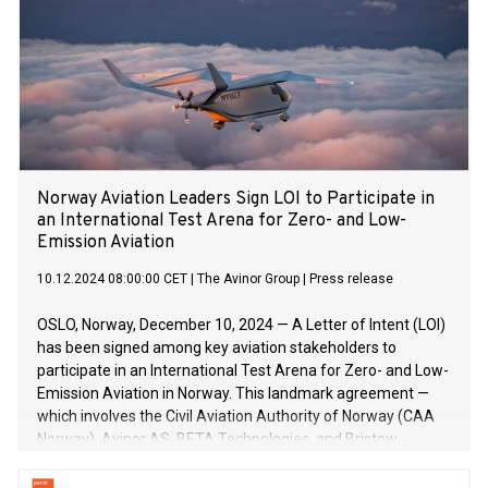
Norway Aviation Leaders Sign LOI to Participate in
an International Test Arena for Zero- and Low-
Emission Aviation
10.12.2024 08:00:00 CET
|
The Avinor Group
|
Press release
OSLO, Norway, December 10, 2024 — A Letter of Intent (LOI)
has been signed among key aviation stakeholders to
participate in an International Test Arena for Zero- and Low-
Emission Aviation in Norway. This landmark agreement —
which involves the Civil Aviation Authority of Norway (CAA
Norway), Avinor AS, BETA Technologies, and Bristow
Norway AS (a subsidiary of Bristow Group Inc.) — signifies
the parties’ shared commitment to accelerating the