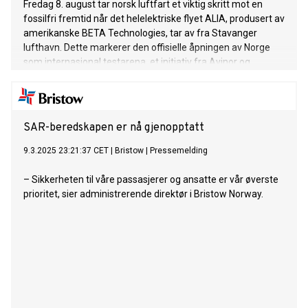
Fredag 8. august tar norsk luftfart et viktig skritt mot en
fossilfri fremtid når det helelektriske flyet ALIA, produsert av
amerikanske BETA Technologies, tar av fra Stavanger
lufthavn. Dette markerer den offisielle åpningen av Norge
som internasjonal testarena, et initiativ fra Avinor og
Luftfartstilsynet for å sette fart på utviklingen av null- og
lavutslipps luftfart.
SAR-beredskapen er nå gjenopptatt
9.3.2025 23:21:37 CET
|
Bristow
|
Pressemelding
– Sikkerheten til våre passasjerer og ansatte er vår øverste
prioritet, sier administrerende direktør i Bristow Norway.