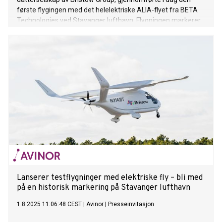
første flygingen med det helelektriske ALIA-flyet fra BETA
Technologies ved Stavanger lufthavn. Flygningen markerer
starten på testaktivitetene i Norge som internasjonal
testarena for null- og lavutslippsluftfart, og er et viktig steg
mot en utslippsfri fremtid for luftfarten.
Lanserer testflygninger med elektriske fly – bli med
på en historisk markering på Stavanger lufthavn
1.8.2025 11:06:48 CEST
|
Avinor
|
Presseinvitasjon