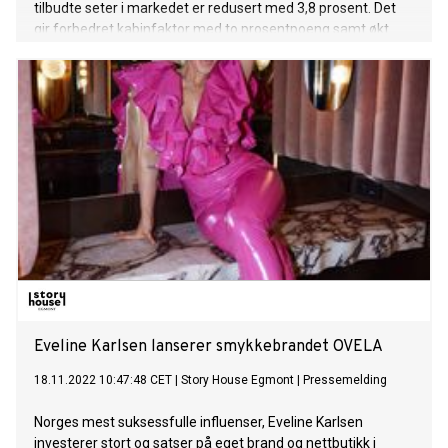
tilbudte seter i markedet er redusert med 3,8 prosent. Det
gir forbedret kabinfaktor med to prosentpoeng samt økt
enhetsinntekt i oktober. Salget fremover er stabilt. Vi ser at
våre passasjerer bestiller julereisene tidligere i år enn i fjor,
og de mest populære avgangene begynner allerede å fylles
opp. Det betyr samtidig at det begynner å haste dersom du
planlegger å fly hjem til jul. - Årets store utfartsdag er
torsdag 21. desember med forventet mye trafikk også på
fredag 22. desember. Juleflyene er fullere nå enn de var på
samme tidspunkt i fjor og det er åpenbart at nordmenn
planlegger julereisen tidligere enn foregående år, sier
kommersiell direktør i Widerøe AS Christian Skaug. – Vi har
fremdeles ledige seter, men jeg vil oppfordre de som
allerede har bestemt seg for å reise i julen, om å bestille så
raskt som mulig. De billigste billettene går først og de mest
populæ
Eveline Karlsen lanserer smykkebrandet OVELA
18.11.2022 10:47:48 CET
|
Story House Egmont
|
Pressemelding
Norges mest suksessfulle influenser, Eveline Karlsen
investerer stort og satser på eget brand og nettbutikk i