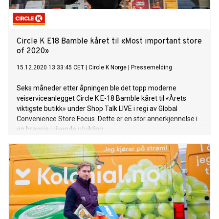
Circle K E18 Bamble kåret til «Most important store
of 2020»
15.12.2020 13:33:45 CET
|
Circle K Norge
|
Pressemelding
Seks måneder etter åpningen ble det topp moderne
veiserviceanlegget Circle K E-18 Bamble kåret til «Årets
viktigste butikk» under Shop Talk LIVE i regi av Global
Convenience Store Focus. Dette er en stor annerkjennelse i
en bransje i rivende utvikling.