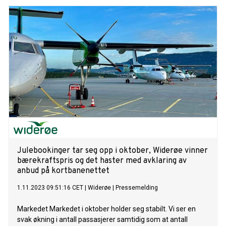
direktesalg og 41 prosents økning i eksisterende
kundeutvidelser med økende interesse for M-Files Hubshare
samarbeidsløsning. Samtidig er veksten for M-Files i det
nordiske salget på hele 26 prosent i 2023, noe som skyldes
stor etterspørsel etter selskapets teknologi og løsninger på
det norske og nordiske markedet. Selskapets solide
resultater det siste året kommer også etter enda en
milepæl, da M-Files oppnådde den anerkjente Centaur-
statusen med over 100 millioner euro i årlig gjentakende
inntekter i fjor.
Julebookinger tar seg opp i oktober, Widerøe vinner
bærekraftspris og det haster med avklaring av
anbud på kortbanenettet
1.11.2023 09:51:16 CET
|
Widerøe
|
Pressemelding
Markedet Markedet i oktober holder seg stabilt. Vi ser en
svak økning i antall passasjerer samtidig som at antall