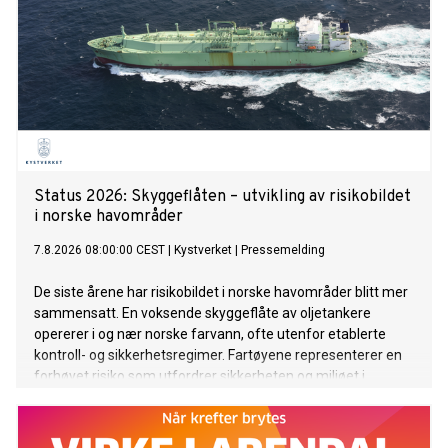
Status 2026: Skyggeflåten – utvikling av risikobildet
i ­norske ­havområder
7.8.2026 08:00:00 CEST
|
Kystverket
|
Pressemelding
De siste årene har risikobildet i norske havområder blitt mer
­sammensatt. En voksende skyggeflåte av oljetankere
opererer i og nær norske farvann, ofte utenfor etablerte
kontroll- og sikkerhets­regimer. Fartøyene representerer en
forhøyet risiko som utfordrer sikkerheten og miljøet i
europeiske farvann. Dette er en ny normal som vi må
tilpasse oss og som vi følger nøye med på utviklingen av.