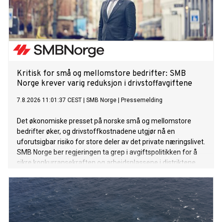
Kritisk for små og mellomstore bedrifter: SMB
Norge krever varig reduksjon i drivstoffavgiftene
7.8.2026 11:01:37 CEST
|
SMB Norge
|
Pressemelding
Det økonomiske presset på norske små og mellomstore
bedrifter øker, og drivstoffkostnadene utgjør nå en
uforutsigbar risiko for store deler av det private næringslivet.
SMB Norge ber regjeringen ta grep i avgiftspolitikken for å
sikre konkurransekraften og arbeidsplassene i distriktene.