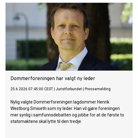
Payroll Report 2026, en undersøkelse blant 205 toppledere,
seniorledere og beslutningstakere innen lønn i Storbritannia,
Irland, Norge, Sverige, Danmark og Finland.
Dommerforeningen har valgt ny leder
25.6.2026 07:45:00 CEST
|
Juristforbundet
|
Pressemelding
Nylig valgte Dommerforeningen lagdommer Henrik
Westborg Smiseth som ny leder. Han vil gjøre foreningen
mer synlig i samfunnsdebatten og jobbe for at de første to
statsmaktene skal lytte til den tredje.