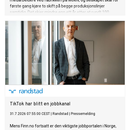
medarbeidere ved fabrikken på Moelv, og selskapet skal for
første gang kjøre to skift på begge produksjonslinjer
samtidig. Det skjer mindre enn ett år etter at rundt 100
ansatte ble permittert.
TikTok har blitt en jobbkanal
31.7.2026 07:55:00 CEST
|
Randstad
|
Pressemelding
Mens Finn.no fortsatt er den viktigste jobbportalen i Norge,