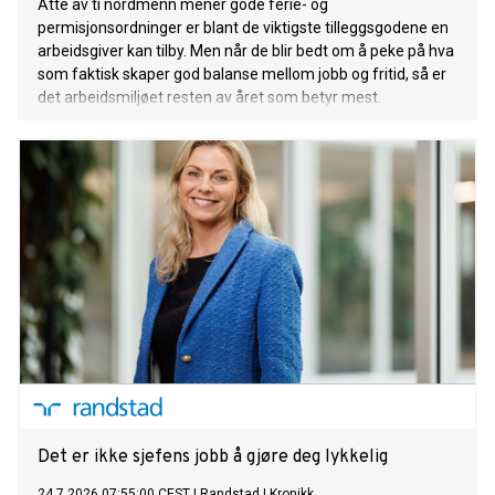
Åtte av ti nordmenn mener gode ferie- og
permisjonsordninger er blant de viktigste tilleggsgodene en
arbeidsgiver kan tilby. Men når de blir bedt om å peke på hva
som faktisk skaper god balanse mellom jobb og fritid, så er
det arbeidsmiljøet resten av året som betyr mest.
Det er ikke sjefens jobb å gjøre deg lykkelig
24.7.2026 07:55:00 CEST
|
Randstad
|
Kronikk