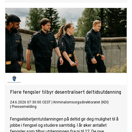
Flere fengsler tilbyr desentralisert deltidsutdanning
24.6.2026 07:30:00 CEST
|
Kriminalomsorgsdirektoratet (KDI)
|
Pressemelding
Fengselsbetjentutdanningen på deltid gir deg mulighet til å
jobbe i fengsel og studere samtidig. I år øker antallet
fengsler som tilbyr utdanningen fra ni til 12. De nye