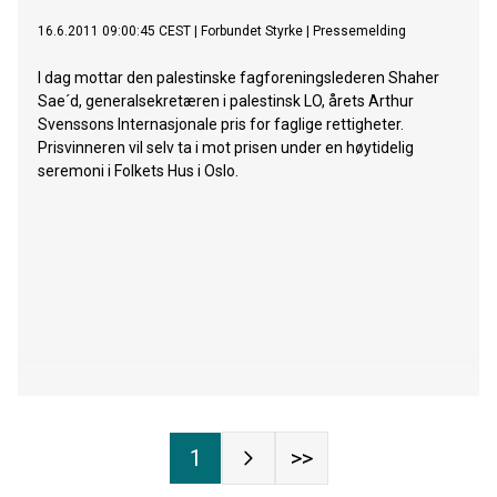
16.6.2011 09:00:45 CEST
|
Forbundet Styrke
|
Pressemelding
I dag mottar den palestinske fagforeningslederen Shaher
Sae´d, generalsekretæren i palestinsk LO, årets Arthur
Svenssons Internasjonale pris for faglige rettigheter.
Prisvinneren vil selv ta i mot prisen under en høytidelig
seremoni i Folkets Hus i Oslo.
1
>>