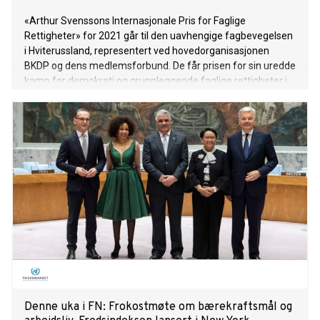
«Arthur Svenssons Internasjonale Pris for Faglige
Rettigheter» for 2021 går til den uavhengige fagbevegelsen
i Hviterussland, representert ved hovedorganisasjonen
BKDP og dens medlemsforbund. De får prisen for sin uredde
kamp for demokrati og grunnleggende faglige rettigheter i
Europas siste diktatur.
Denne uka i FN: Frokostmøte om bærekraftsmål og