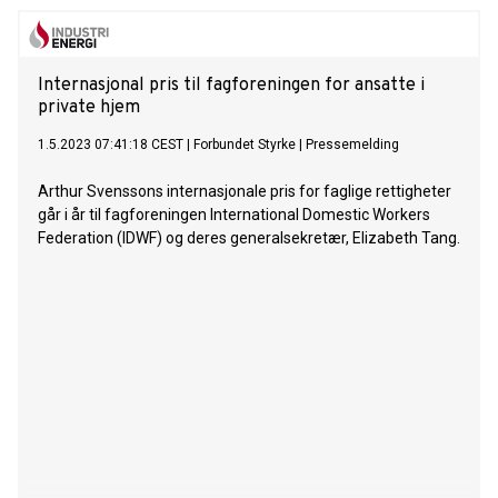
sier rådgiver i IE&FLT og ansvarlig for arbeidet med prisen,
Espen Løken.
Internasjonal pris til fagforeningen for ansatte i
private hjem
1.5.2023 07:41:18 CEST
|
Forbundet Styrke
|
Pressemelding
Arthur Svenssons internasjonale pris for faglige rettigheter
går i år til fagforeningen International Domestic Workers
Federation (IDWF) og deres generalsekretær, Elizabeth Tang.