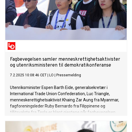
Fagbevegelsen samler menneskrettighetsaktivister
og utenriksministeren til demokratikonferanse
7.2.2025 10:08:46 CET
|
LO
|
Pressemelding
Utenriksminister Espen Barth Eide, generalsekretær i
International Trade Union Confederation, Luc Triangle,
menneskerettighetsaktivist Khaing Zar Aung fra Myanmar,
fagforeningsleder Ruby Bernardo fra Filippinene og
tillitsvalgte fra Tesla er blant gjestene når fagbevegelsen
inviterer til demokratikonferanse 13.februar.