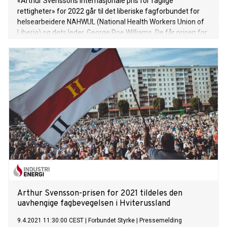
«Arthur Svenssons internasjonale pris for faglige
rettigheter» for 2022 går til det liberiske fagforbundet for
helsearbeidere NAHWUL (National Health Workers Union of
Liberia) og dets leder, George Poe Williams. De får prisen for
sin kamp for grunnleggende arbeidstakerrettigheter for en
arbeidstakergruppe som har vært særlig utsatt under de
alvorlige pandemiene som har rammet Liberia de siste
årene.
Arthur Svensson-prisen for 2021 tildeles den
uavhengige fagbevegelsen i Hviterussland
9.4.2021 11:30:00 CEST
|
Forbundet Styrke
|
Pressemelding