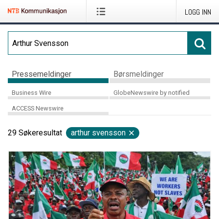
LOGG INN
Pressemeldinger
Børsmeldinger
Business Wire
GlobeNewswire by notified
ACCESS Newswire
29
Søkeresultat
arthur svensson