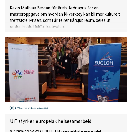
Kevin Mathias Bergan får årets Árdnapris for en
masteroppgave om hvordan KI-verktøy kan bli mer kulturelt
treffsikre. Prisen, som i år feirer tiårsjubileum, deles ut
under Riddu Riđđu-festivalen.
UiT styrker europeisk helsesamarbeid
9.7.2026 13:54:42 CEST
|
UiT Norges arktiske universitet