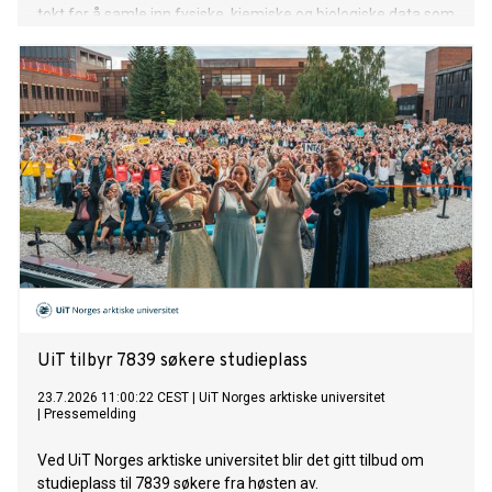
tokt for å samle inn fysiske, kjemiske og biologiske data som
skal gi ny kunnskap om Polhavet.
UiT tilbyr 7839 søkere studieplass
23.7.2026 11:00:22 CEST
|
UiT Norges arktiske universitet
|
Pressemelding
Ved UiT Norges arktiske universitet blir det gitt tilbud om
studieplass til 7839 søkere fra høsten av.