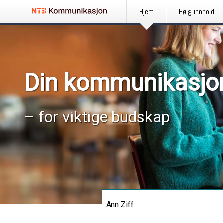
Hjem
Følg innhold
Din kommunikasjo
– for viktige budskap