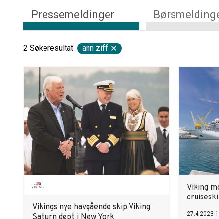
Pressemeldinger
Børsmelding
2
Søkeresultat
ann ziff
Viking m
cruiseski
Vikings nye havgående skip Viking
27.4.2023 1
Saturn døpt i New York