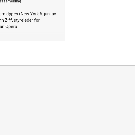
essemelding
urn døpes i New York 6. juni av
 Ziff, styreleder for
tan Opera