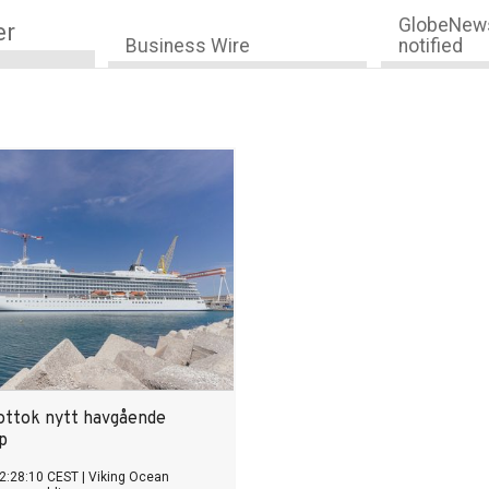
GlobeNews
er
Business Wire
notified
ottok nytt havgående
p
2:28:10 CEST
|
Viking Ocean