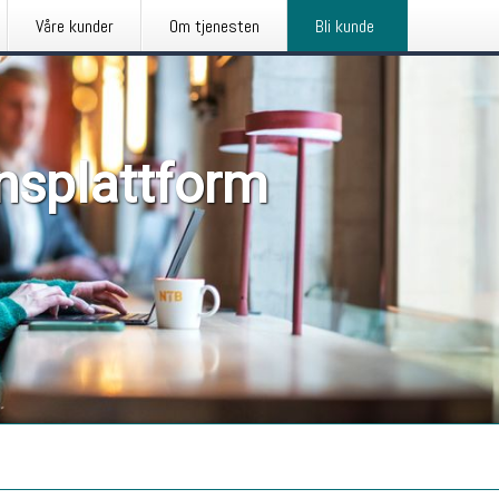
Våre kunder
Om tjenesten
Bli kunde
nsplattform