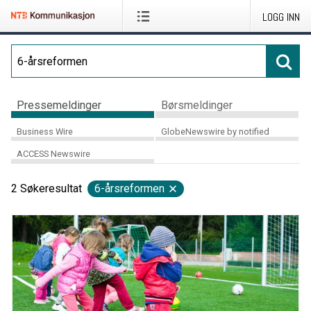
LOGG INN
Pressemeldinger
Børsmeldinger
Business Wire
GlobeNewswire by notified
ACCESS Newswire
2
Søkeresultat
6-årsreformen