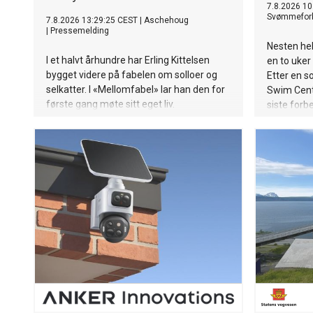
7.8.2026 10
Svømmefor
7.8.2026 13:29:25 CEST
|
Aschehoug
|
Pressemelding
Nesten hel
I et halvt århundre har Erling Kittelsen
en to uker
bygget videre på fabelen om solloer og
Etter en s
selkatter. I «Mellomfabel» lar han den for
Swim Cente
første gang møte sitt eget liv.
siste forb
setter kurs
se dem i 
arrangeres
til søndag