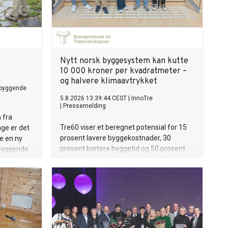
e
Nytt norsk byggesystem kan kutte
10 000 kroner per kvadratmeter –
og halvere klimaavtrykket
ebyggende
5.8.2026 13:39:44 CEST
|
InnoTre
|
Pressemelding
 fra
Tre60 viser et beregnet potensial for 15
nge er det
prosent lavere byggekostnader, 30
le en ny
prosent kortere byggetid og 50 prosent
ebyggende
lavere klimaavtrykk – uten å redusere
 bruke
dagslys, inneklima eller bokvalitet. Nå
e på å øve
inviteres eiendomsutviklere til
rna.
demonstrasjon og realisering.