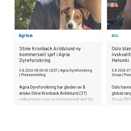
Stine Kronback Arildslund ny
Oslo blan
kommersiell sjef i Agria
livskvali
Dyreforsikring
Helsinki
5.8.2026 08:00:00 CEST
|
Agria Dyreforsikring
5.8.2026 07
|
Pressemelding
Group
|
Pre
Agria Dyreforsikring har gleden av å
Oslo havne
ønske Stine Kronback Arildslund (37)
global ran
velkommen som ny kommersiell sjef for
Group (BCG
forretningsområdene Salg, Service og
åttendepla
Partner. Hun tiltrer stillingen 1. september,
innbyggern
og tar over etter Steinar Ranheim, som
muligheter
går videre til rollen som operativ sjef i
Stockholm 
Agria.
mens kun 