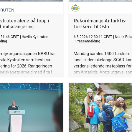
struten alene på topp i
Rekordmange Antarktis-
t miljørangering
forskere til Oslo
:31:46 CEST
|
Havila Kystruten
6.8.2026 12:30:11 CEST
|
Norsk Pola
ding
|
Pressemelding
 miljøorganisasjonen NABU har
Mandag samles 1400 forskere 
vila Kystruten som best i sin
land, til den ukelange SCAR-ko
ering for 2026. Rangeringen
verdens ledende møteplass for
selskapets arbeid med å ta i
om Antarktis. Årets utgave, so
tlige bærekraftige løsninger og
arrangeres i Oslo, kan skilte me
tslipp av klimagasser og
deltakerrekord.
nsning langs norskekysten.
 setter det norskeide rederiet
 for cruiseindustrien.