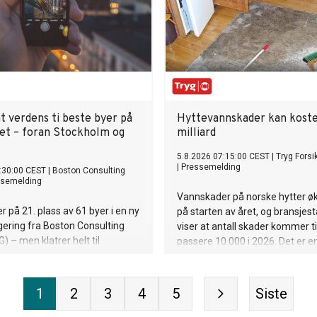
t verdens ti beste byer på
Hyttevannskader kan koste
tet – foran Stockholm og
milliard
5.8.2026 07:15:00 CEST
|
Tryg Forsi
|
Pressemelding
:30:00 CEST
|
Boston Consulting
ssemelding
Vannskader på norske hytter øk
r på 21. plass av 61 byer i en ny
på starten av året, og bransjest
gering fra Boston Consulting
viser at antall skader kommer ti
) – men klatrer helt til
passere 10.000 i 2026. Det er e
ss når det gjelder
på over 50 prosent. – Mange a
es livskvalitet og økonomiske
har ikke blitt oppdaget før i so
. Dermed slår Oslo både
ble langt større enn de hadde t
1
2
3
4
5
Siste
og Helsinki på dette området,
være, sier kommunikasjonsrådg
København gjør det bedre blant
Espen Borge i Tryg Forsikring.