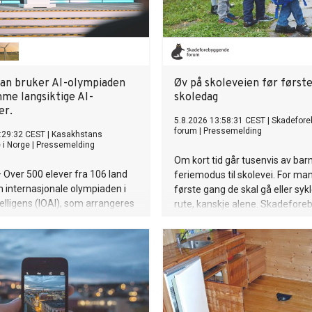
an bruker AI-olympiaden
Øv på skoleveien før først
mme langsiktige AI-
skoledag
er.
5.8.2026 13:58:31 CEST
|
Skadefor
forum
|
Pressemelding
:29:32 CEST
|
Kasakhstans
i Norge
|
Pressemelding
Om kort tid går tusenvis av barn
Over 500 elever fra 106 land
feriemodus til skolevei. For ma
en internasjonale olympiaden i
første gang de skal gå eller syk
telligens (IOAI), som arrangeres
rute, kanskje alene. Skadefor
a 2. til 8. august. Vertskapet
forum oppfordrer foreldre til å
Kasakhstan til å vise landets
noen av de siste sommerdagen
m å bli en av Eurasias ledende
på skoleveien sammen med ba
ier.