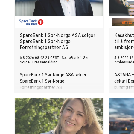
SpareBank 1 Sør-Norge ASA selger
Kasakhst
SpareBank 1 Sør-Norge
til å fre
Forretningspartner AS
ambisjon
6.8.2026 08:42:29 CEST
|
SpareBank 1 Sør-
5.8.2026 19
Norge
|
Pressemelding
Ambassade 
SpareBank 1 Sør-Norge ASA selger
ASTANA – 
SpareBank 1 Sør-Norge
deltar i D
Forretningspartner AS
kunstig in
(“Forretningspartner”) til et selskap
i Astana fr
kontrollert av ECIT AS ("Kjøper"). Avtalen
brukes av 
innebærer at SpareBank 1 Sør-Norge
ambisjon o
fortsetter som deleier og vil samarbeide
AI-økonom
med Forretningspartner fremover.