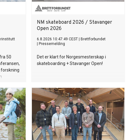
NM skateboard 2026 / Stavanger
Open 2026
rinstitutt
6.8.2026 10:47:49 CEST
|
Brettforbundet
|
Pressemelding
fra 50
Det er klart for Norgesmesterskap i
nferansen,
skateboarding + Stavanger Open!
 forskning
m
d