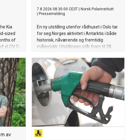
7.8.2026 08:30:00 CEST
|
Norsk Polarinstitutt
|
Pressemelding
he Kia
En ny utstilling utenfor rådhuset i Oslo tar
mid-sized
for seg Norges aktivitet i Antarktis i både
months of
historisk, nåværende og fremtidig
of eLCV C-
målestokk. Utstillingen står fram til 28.
pe thanks
august.
and
c
 C-
ntries,
cross all
t-selling
e
den
em av