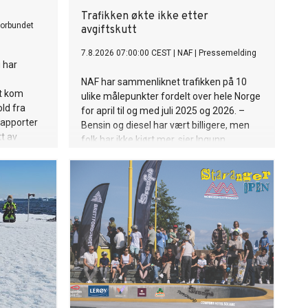
Trafikken økte ikke etter
forbundet
avgiftskutt
7.8.2026 07:00:00 CEST
|
NAF
|
Pressemelding
 har
NAF har sammenliknet trafikken på 10
t kom
ulike målepunkter fordelt over hele Norge
ld fra
for april til og med juli 2025 og 2026. –
rapporter
Bensin og diesel har vært billigere, men
tt av
folk har ikke kjørt mer, sier Ingunn
et.
Handagard, pressesjef i NAF.