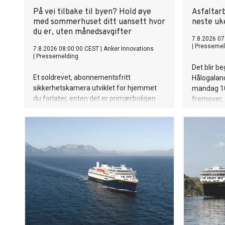
På vei tilbake til byen? Hold øye
Asfaltar
med sommerhuset ditt uansett hvor
neste uk
du er, uten månedsavgifter
7.8.2026 07
|
Pressemel
7.8.2026 08:00:00 CEST
|
Anker Innovations
|
Pressemelding
Det blir b
Et soldrevet, abonnementsfritt
Hålogaland
sikkerhetskamera utviklet for hjemmet
mandag 10.
du forlater, enten det er primærboligen
fremover.
din i sommermånedene eller
fritidsboligen når sesongen er over.