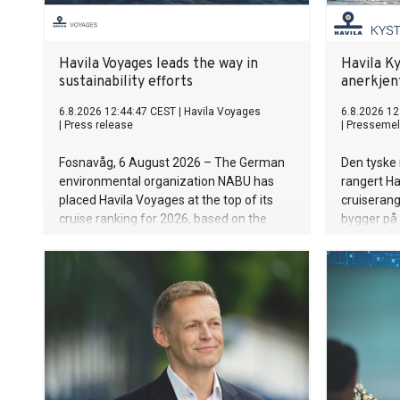
Havila Voyages leads the way in
Havila Ky
sustainability efforts
anerkjen
6.8.2026 12:44:47 CEST
|
Havila Voyages
6.8.2026 12
|
Press release
|
Pressemel
Fosnavåg, 6 August 2026 – The German
Den tyske
environmental organization NABU has
rangert Ha
placed Havila Voyages at the top of its
cruiserang
cruise ranking for 2026, based on the
bygger på 
company's efforts to implement holistic
bruk helhe
sustainable solutions and reduce carbon
redusere u
and pollutant emissions along the
luftforure
Norwegian coast. As was the case last
Som i fjor
year, the ships operated by the family-run
standarden
company are setting the benchmark for
the cruise industry.