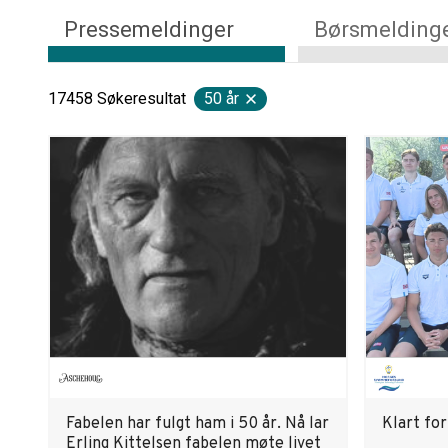
Pressemeldinger
Børsmelding
17458
Søkeresultat
50 år
Fabelen har fulgt ham i 50 år. Nå lar
Klart fo
Erling Kittelsen fabelen møte livet