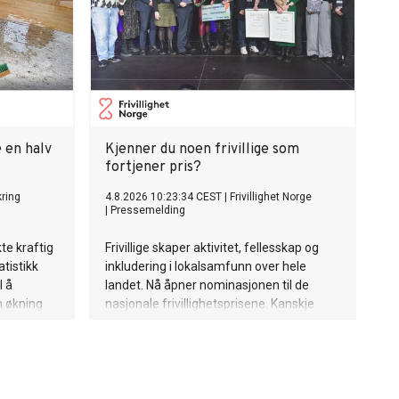
 en halv
Kjenner du noen frivillige som
fortjener pris?
kring
4.8.2026 10:23:34 CEST
|
Frivillighet Norge
|
Pressemelding
te kraftig
Frivillige skaper aktivitet, fellesskap og
atistikk
inkludering i lokalsamfunn over hele
l å
landet. Nå åpner nominasjonen til de
n økning
nasjonale frivillighetsprisene. Kanskje
v skadene
finnes årets frivillige i din kommune?
mmer, og
rengt å
iver