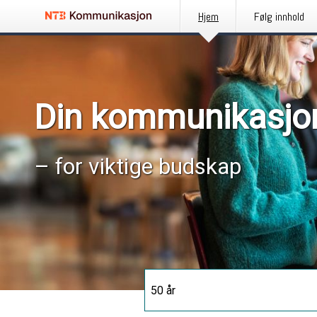
Hjem
Følg innhold
Din kommunikasjo
– for viktige budskap