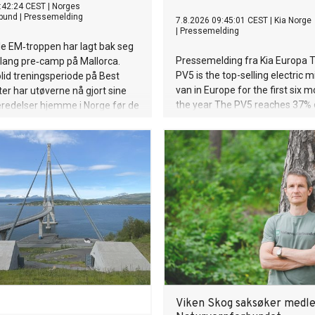
:42:24 CEST
|
Norges
bund
|
Pressemelding
7.8.2026 09:45:01 CEST
|
Kia Norge
|
Pressemelding
e EM‑troppen har lagt bak seg
Pressemelding fra Kia Europa T
 lang pre‑camp på Mallorca.
PV5 is the top-selling electric 
olid treningsperiode på Best
van in Europe for the first six 
r har utøverne nå gjort sine
the year The PV5 reaches 37% 
eredelser hjemme i Norge før de
segment market share in Euro
en mot Paris. Vi gleder oss til å
to the integration of software 
aksjon under EM langbane, som
services into a seamless electri
 i Paris fra mandag 10. august
platform§ PV5 tops the electric
 16. august.
segment list in 12 European cou
including Germany and the UK A
engine types, the PV5 is the bes
C-segment van in Denmark, th
Netherlands, Norway and Swe
Viken Skog saksøker medl