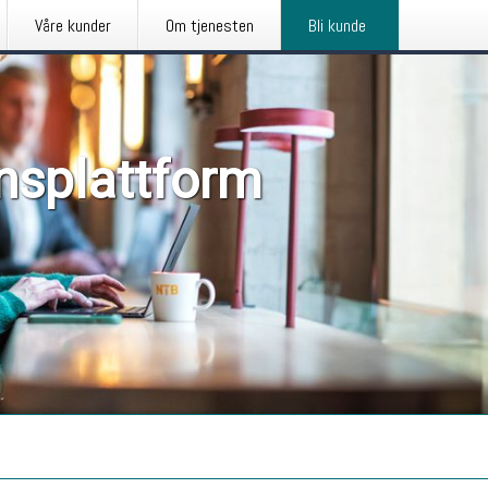
Våre kunder
Om tjenesten
Bli kunde
nsplattform