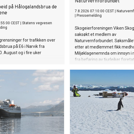
Naturvernforbundet
beid på Hålogalandsbrua de
7.8.2026 07:10:00 CEST
|
Naturvern
ene
|
Pressemelding
:55:00 CEST
|
Statens vegvesen
ding
Skogeierforeningen Viken Skog
saksøkt et medlem av
egrensninger for trafikken over
Naturvernforbundet. Søksmåle
sbrua på E6 i Narvik fra
etter at medlemmet fikk medho
 August og i fire uker
Miljøklagenemnda om innsyn i 
fra befaring av tiurleiker foreta
biologer på oppdrag fra selskap