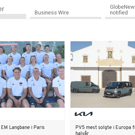
GlobeNews
er
Business Wire
notified
r EM Langbane i Paris
PV5 mest solgte i Europa f
halvår