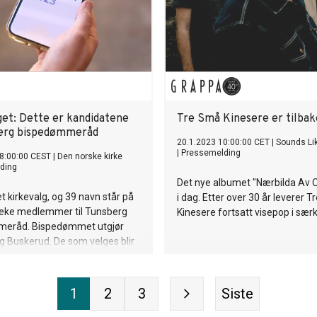
get: Dette er kandidatene
Tre Små Kinesere er tilbak
berg bispedømmeråd
20.1.2023 10:00:00 CET
|
Sounds Li
|
Pressemelding
8:00:00 CEST
|
Den norske kirke
ding
Det nye albumet "Nærbilda Av O
et kirkevalg, og 39 navn står på
i dag. Etter over 30 år leverer 
v leke medlemmer til Tunsberg
Kinesere fortsatt visepop i særk
eråd. Bispedømmet utgjør
g Buskerud. De som velges blir
emmer av Kirkemøtet.
1
2
3
Siste