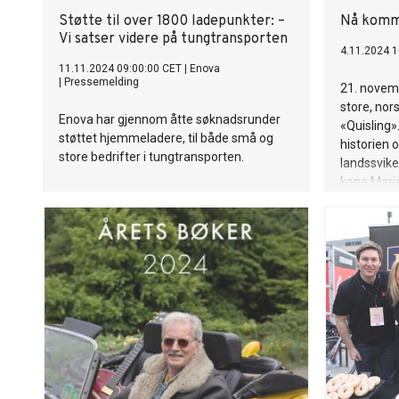
Støtte til over 1800 ladepunkter: –
Nå komme
Vi satser videre på tungtransporten
4.11.2024 1
11.11.2024 09:00:00 CET
|
Enova
|
Pressemelding
21. novem
store, nor
Enova har gjennom åtte søknadsrunder
«Quisling»
støttet hjemmeladere, til både små og
historien
store bedrifter i tungtransporten.
landssvike
kone Mari
ettermæle
som var Qu