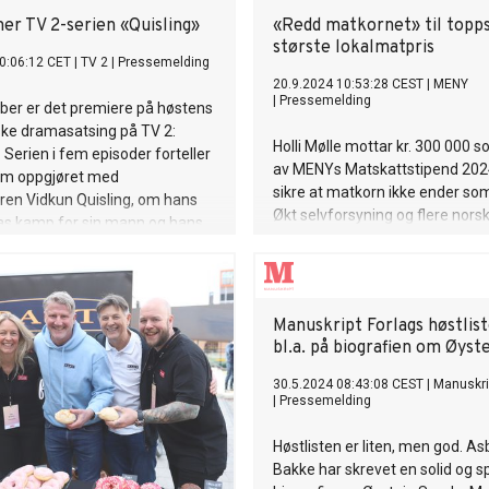
innsiden av Nidaros Sosialdemo
r TV 2-serien «Quisling»
«Redd matkornet» til topps
Forum (2023). Bordtennisdagb
største lokalmatpris
0:06:12 CET
|
TV 2
|
Pressemelding
lanseres 9. mai. Ta kontakt for 
20.9.2024 10:53:28 CEST
|
MENY
anmeldereksemplar eller interv
|
Pressemelding
ber er det premiere på høstens
ske dramasatsing på TV 2:
Holli Mølle mottar kr. 300 000 
. Serien i fem episoder forteller
av MENYs Matskattstipend 2024
 om oppgjøret med
sikre at matkorn ikke ender som
ren Vidkun Quisling, om hans
Økt selvforsyning og flere nors
as kamp for sin mann og hans
brødprodukter, begeistrer jury
, og om presten Peder Olsen
landbruks- og matministeren i 
islings sjelesørger.
Hanasand Gartneri får kr. 200 0
utvikle en tomatserie laget av
Manuskript Forlags høstlist
overskuddstomater, mens
bl.a. på biografien om Øyst
Gaardsbrenneriet får kr. 100 00
utvikle alkoholfrie cocktails.
30.5.2024 08:43:08 CEST
|
Manuskri
|
Pressemelding
Høstlisten er liten, men god. As
Bakke har skrevet en solid og 