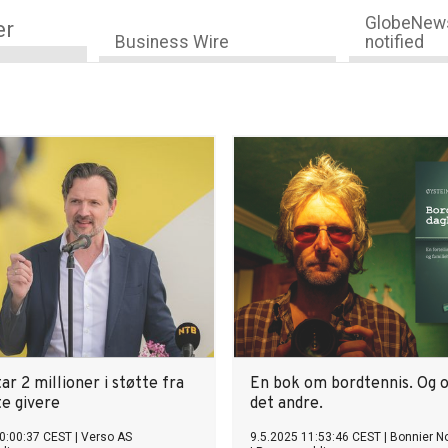
GlobeNews
er
Business Wire
notified
r 2 millioner i støtte fra
En bok om bordtennis. Og 
te givere
det andre.
0:00:37 CEST
|
Verso AS
9.5.2025 11:53:46 CEST
|
Bonnier No