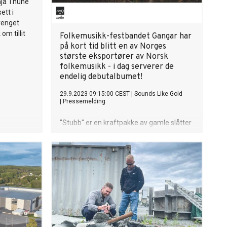
aja Thune
ett i
erenget
m tillit
Folkemusikk-festbandet Gangar har
på kort tid blitt en av Norges
største eksportører av Norsk
folkemusikk - i dag serverer de
endelig debutalbumet!
29.9.2023 09:15:00 CEST
|
Sounds Like Gold
|
Pressemelding
"Stubb" er en kraftpakke av gamle slåtter
i ny forpakning!