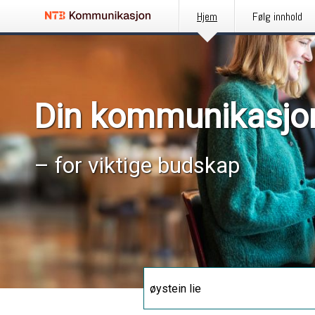
Hjem
Følg innhold
Din kommunikasjo
– for viktige budskap