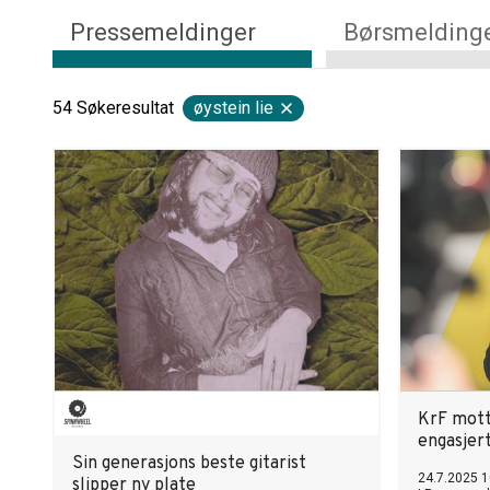
Pressemeldinger
Børsmelding
54
Søkeresultat
øystein lie
KrF motta
engasjer
Sin generasjons beste gitarist
24.7.2025 1
slipper ny plate