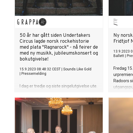
50 år har gått siden Undertakers
Ny norsk
Circus lagde norsk rockehistorie
Fridtjof
med plata "Ragnarock" - nå feirer de
13.9.2023 0
med ny musikk, jubileumskonsert og
Ballett
|
Pre
bokutgivelse!
Fredag 15.
15.9.2023 08:48:32 CEST
|
Sounds Like Gold
|
Pressemelding
urpremier
Radoors s
I dag er tredje og siste singelutgivelse ute.
utgangspu
I kveld feires det med jubileumskonsert
ekspedisjo
på Parkteateret!
Ballerina 
på Scene 