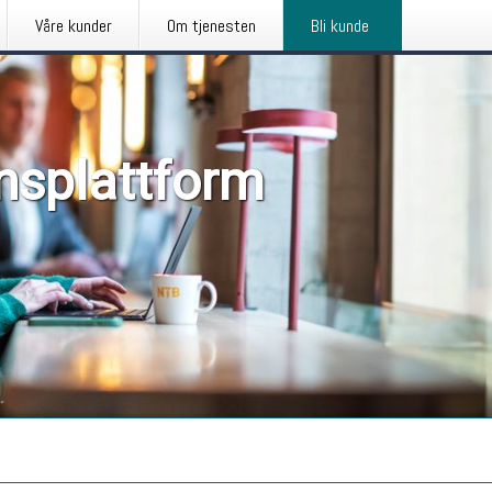
Våre kunder
Om tjenesten
Bli kunde
nsplattform