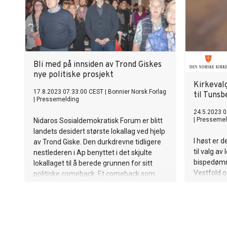
Bli med på innsiden av Trond Giskes
nye politiske prosjekt
Kirkeval
17.8.2023 07:33:00 CEST
|
Bonnier Norsk Forlag
til Tuns
|
Pressemelding
24.5.2023 0
|
Pressemel
Nidaros Sosialdemokratisk Forum er blitt
landets desidert største lokallag ved hjelp
I høst er d
av Trond Giske. Den durkdrevne tidligere
til valg a
nestlederen i Ap benyttet i det skjulte
bispedømm
lokallaget til å berede grunnen for sitt
Vestfold o
politiske comeback. Et comeback som
også medl
langt fra gikk upåaktet hen.