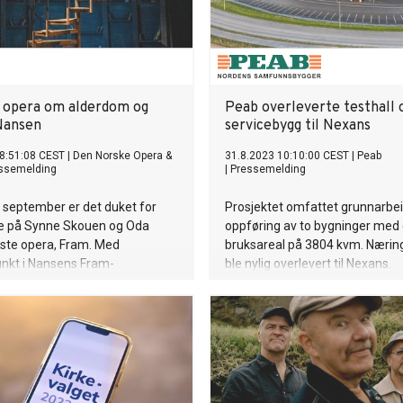
 opera om alderdom og
Peab overleverte testhall 
 Nansen
servicebygg til Nexans
8:51:08 CEST
|
Den Norske Opera &
31.8.2023 10:10:00 CEST
|
Peab
ssemelding
|
Pressemelding
 september er det duket for
Prosjektet omfattet grunnarbe
e på Synne Skouen og Oda
oppføring av to bygninger med 
iste opera, Fram. Med
bruksareal på 3804 kvm. Næri
nkt i Nansens Fram-
ble nylig overlevert til Nexans.
n, forteller suksessteamet bak
en nær fortelling om alderdom
2.