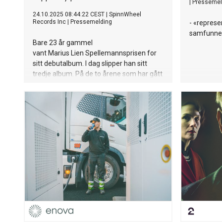
|
Pressemel
24.10.2025 08:44:22 CEST
|
SpinnWheel
Records Inc
|
Pressemelding
- «represe
samfunnet
Bare 23 år gammel
vant Marius Lien Spellemannsprisen for
sitt debutalbum. I dag slipper han sitt
tredje album. På de to årene som har gått
har han blitt en sterkere låtskriver, en
bedre gitarist og mer erfaren produsent.