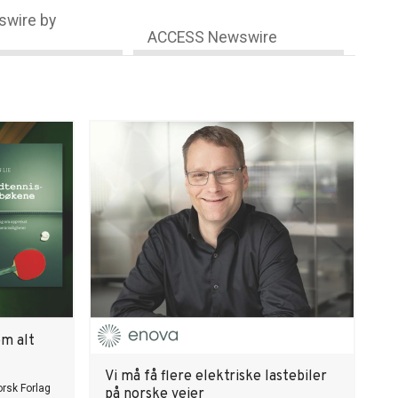
wire by
ACCESS Newswire
om alt
Vi må få flere elektriske lastebiler
rsk Forlag
på norske veier