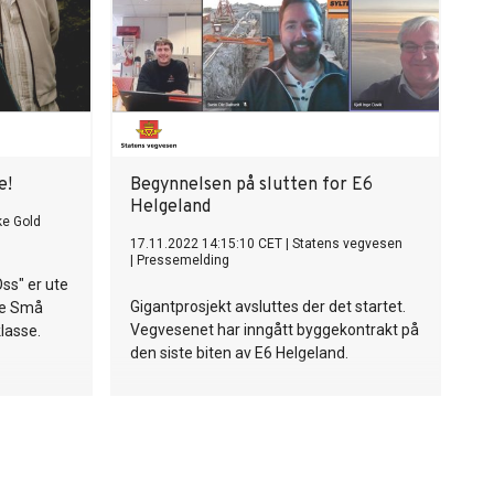
e!
Begynnelsen på slutten for E6
Helgeland
ke Gold
17.11.2022 14:15:10 CET
|
Statens vegvesen
|
Pressemelding
ss" er ute
Gigantprosjekt avsluttes der det startet.
Tre Små
Vegvesenet har inngått byggekontrakt på
lasse.
den siste biten av E6 Helgeland.