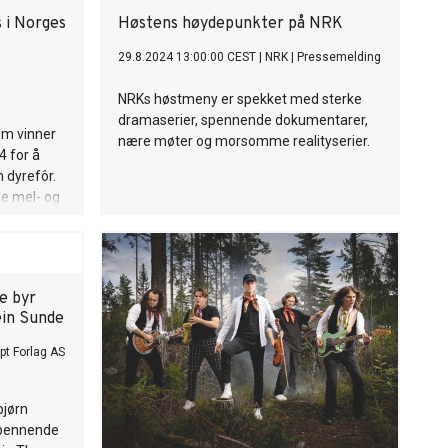
kratisk
 i Norges
Høstens høydepunkter på NRK
økene
29.8.2024 13:00:00 CEST
|
NRK
|
Pressemelding
et
ju.
NRKs høstmeny er spekket med sterke
dramaserier, spennende dokumentarer,
som vinner
nære møter og morsomme realityserier.
 for å
 dyrefôr.
ke mel- og
en med
spissen.
00 for å
e byr
ein Sunde
0 for å
pt Forlag AS
bjørn
spennende