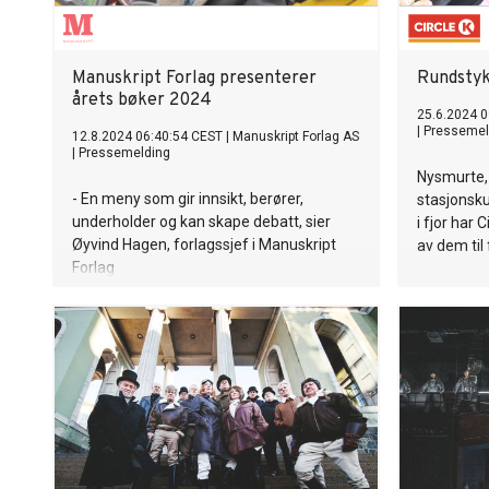
Manuskript Forlag presenterer
Rundstyk
årets bøker 2024
25.6.2024 0
|
Pressemel
12.8.2024 06:40:54 CEST
|
Manuskript Forlag AS
|
Pressemelding
Nysmurte, 
- En meny som gir innsikt, berører,
stasjonsk
underholder og kan skape debatt, sier
i fjor har 
Øyvind Hagen, forlagssjef i Manuskript
av dem til f
Forlag