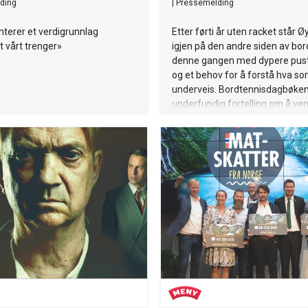
ding
|
Pressemelding
nterer et verdigrunnlag
Etter førti år uten racket står Ø
 vårt trenger»
igjen på den andre siden av bor
denne gangen med dypere pust
og et behov for å forstå hva so
underveis. Bordtennisdagbøken
underfundig fortelling om å ven
til noe man aldri helt forlot, om
underskrudde baller og overstyrt
Gjennom turneringer, tap og sp
triumfer vikles et liv ut – fylt av
skam, kjærlighet og en far som b
sykere. Med varm humor skrive
et portrett av en mann som for
spille seg fri fra både fortid og
forestillinger. Dette er en bok 
bordtennis. Og om alt det andre
Lie bor på Frosta. Han debuter
romanen Løp (2014), og har bla
skrevet boka Skjerpings om Ola
(2021) og Tronds Hjem - en fort