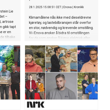
28.1.2025 15:08:51 CET
|
Enova
|
Kronikk
ystein Lie
det –
Klimamålene nås ikke med dieseldrevne
, artrose
kjøretøy, og lastebilbransjen står overfor
m gikk tapt
en stor, nødvendig og krevende omstilling.
e er en
Vi i Enova ønsker å bidra til omstillingen
de tilbake
for de som ønsker å kjøpe elektrisk eller
hydrogendrevet lastebil.
e liv.
oradiske
 minner,
lir stadig
r Lie fram
søker å
om
. Øystein
te med
nt annet
f Tufte
elling på