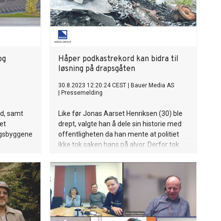
og
Håper podkastrekord kan bidra til
løsning på drapsgåten
30.8.2023 12:20:24 CEST
|
Bauer Media AS
|
Pressemelding
id, samt
Like før Jonas Aarset Henriksen (30) ble
et
drept, valgte han å dele sin historie med
ngsbyggene
offentligheten da han mente at politiet
ikke tok saken hans på alvor. Derfor tok
han kontakt med podkasten «Avhørt» for
å dele sin historie.