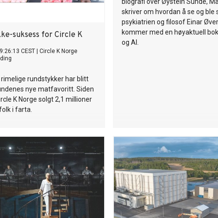
biografi over Øystein Sunde, M
skriver om hvordan å se og ble s
psykiatrien og filosof Einar Øv
kommer med en høyaktuell bok o
ke-suksess for Circle K
og AI.
9:26:13 CEST
|
Circle K Norge
ding
rimelige rundstykker har blitt
undenes nye matfavoritt. Siden
Circle K Norge solgt 2,1 millioner
olk i farta.