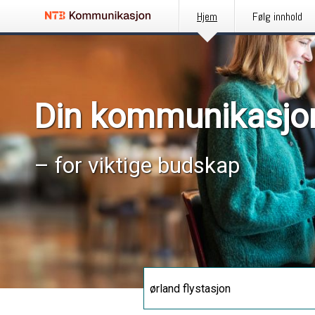
Hjem
Følg innhold
Din kommunikasjo
– for viktige budskap