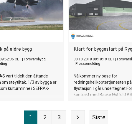
k på eldre bygg
Klart for byggestart på Ryg
09:52:36 CET
|
Forsvarsbygg
30.10.2018 09:18:19 CET
|
Forsvars
ding
|
Pressemelding
S vart tildelt den åttande
Nå kommer ny base for
 om støytiltak. 1/3 av bygga er
redningshelikoptertjenesten p
 som kulturminne i SEFRAK-
flystasjon. I går undertegnet F
kontrakt med Backe Østfold AS
1
2
3
Siste