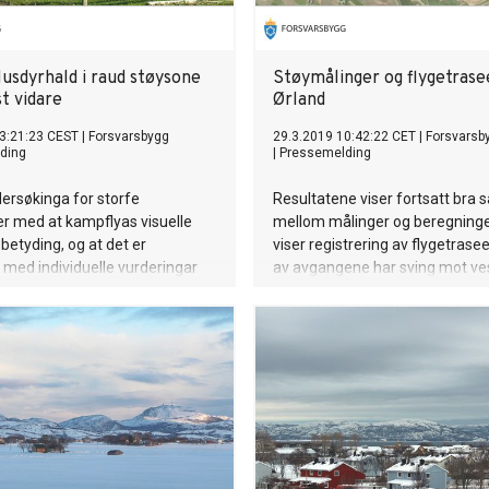
Husdyrhald i raud støysone
Støymålinger og flygetrase
t vidare
Ørland
3:21:23 CEST
|
Forsvarsbygg
29.3.2019 10:42:22 CET
|
Forsvarsb
ding
|
Pressemelding
ersøkinga for storfe
Resultatene viser fortsatt bra
r med at kampflyas visuelle
mellom målinger og beregninger.
 betyding, og at det er
viser registrering av flygetrase
med individuelle vurderingar
av avgangene har sving mot vest
ngane. Tiltak for å auke
periode.
da blir anbefalt.