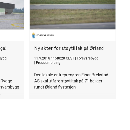
ge!
Ny aktør for støytiltak på Ørland
bygg
11.9.2018 11:48:28 CEST
|
Forsvarsbygg
|
Pressemelding
Den lokale entreprenøren Einar Brekstad
å Rygge
AS skal utføre støytiltak på 71 boliger
orsvarsbygg
rundt Ørland flystasjon.
.