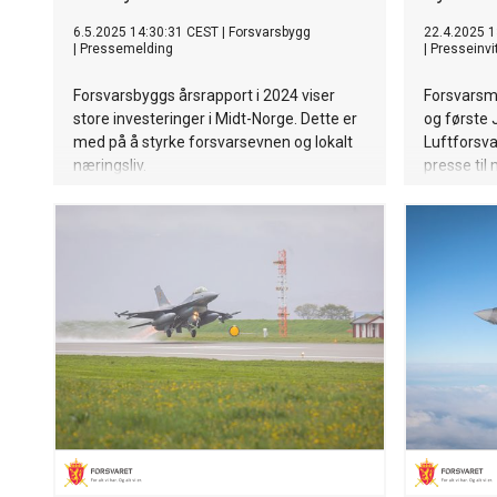
6.5.2025 14:30:31 CEST
|
Forsvarsbygg
22.4.2025 1
|
Pressemelding
|
Presseinvi
Forsvarsbyggs årsrapport i 2024 viser
Forsvarsma
store investeringer i Midt-Norge. Dette er
og første J
med på å styrke forsvarsevnen og lokalt
Luftforsva
næringsliv.
presse til
28. april 2