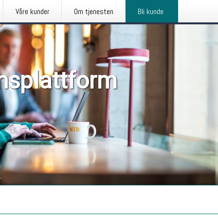
Våre kunder
Om tjenesten
Bli kunde
nsplattform