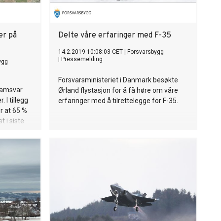
er på
Delte våre erfaringer med F-35
14.2.2019 10:08:03 CET
|
Forsvarsbygg
|
Pressemelding
ygg
Forsvarsministeriet i Danmark besøkte
 samsvar
Ørland flystasjon for å få høre om våre
 I tillegg
erfaringer med å tilrettelegge for F-35.
er at 65 %
 i siste