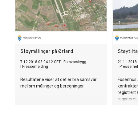
Støymålinger på Ørland
Støytilta
7.12.2018 08:04:12 CET
|
Forsvarsbygg
21.11.2018 
|
Pressemelding
|
Pressemel
Resultatene viser at det er bra samsvar
Fosenhus A
mellom målinger og beregninger.
kontrakten
registrert
registeret.