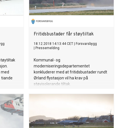
Fritidsbustader får støytiltak
ygg
18.12.2018 14:13:44 CET
|
Forsvarsbygg
|
Pressemelding
tøytiltak
Kommunal- og
sjon.
moderniseringsdepartementet
t med
konkluderer med at fritidsbustader rundt
 tiande
Ørland flystasjon vil ha krav på
støyisolerande tiltak.