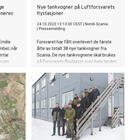
ge
Nye tankvogner på Luftforsvarets
oneres
flystasjoner
24.10.2023 13:13:00 CEST
|
Norsk Scania
|
Pressemelding
Emilie
Forsvaret har fått overlevert de første
mber, når
åtte av totalt 38 nye tankvogner fra
ertar
Scania. De nye tankvognene skal brukes
r som
på Forsvarets flyplasser over hele landet.