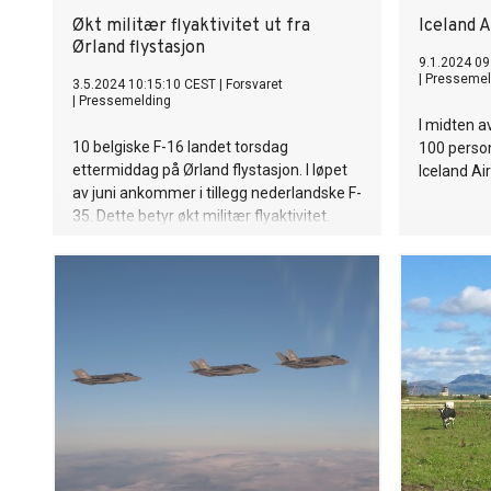
Økt militær flyaktivitet ut fra
Iceland A
Ørland flystasjon
9.1.2024 09
|
Pressemel
3.5.2024 10:15:10 CEST
|
Forsvaret
|
Pressemelding
I midten a
10 belgiske F-16 landet torsdag
100 person
ettermiddag på Ørland flystasjon. I løpet
Iceland Air
av juni ankommer i tillegg nederlandske F-
35. Dette betyr økt militær flyaktivitet.