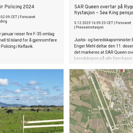
ir Policing 2024
SAR Queen overtar på Ryg
flystasjon – Sea King pensj
:02:09 CET
|
Forsvaret
ding
5.12.2023 16:09:23 CET
|
Forsvaret
|
Presseinvitasjon
v januar reiser fire F-35 omlag
Justis- og beredskapsminister 
ell til Island for å gjennomføre
Enger Mehl deltar den 11. dese
 Policing i Keflavik.
det markeres at SAR Queen ov
beredskapen på alle fem base
Redningshelikoptertjenesten er
stasjonert på i dag.