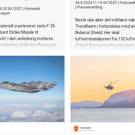
30.8.2024 11:19:26 CEST
|
Forsvare
|
Pressemelding
3:32:00 CEST
|
Forsvaret
tasjon
Neste uke øker det militære næ
teriell overleverer siste F-35
Trondheim i forbindelse med ø
oint Strike Missile til
Nidaros Shield. Her skal
ret. I den anledning inviteres
luftvernbataljonen fra 132 luft
 mediedag på Ørland flystasjon
Ørland flystasjon øve sammen 
025.
andre HV-12 på å beskytte byen