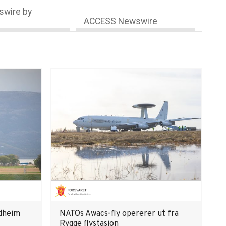
wire by
ACCESS Newswire
ndheim
NATOs Awacs-fly opererer ut fra
Rygge flystasjon