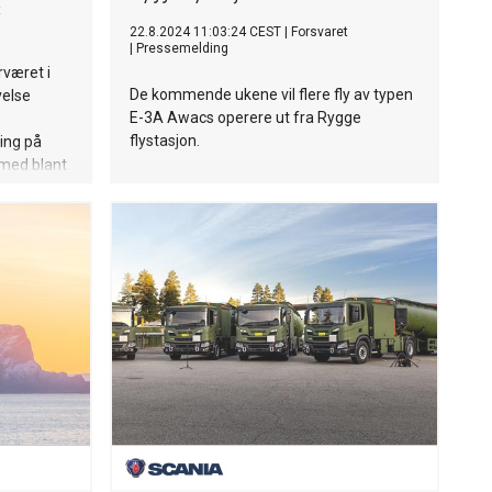
t
22.8.2024 11:03:24 CEST
|
Forsvaret
|
Pressemelding
rværet i
De kommende ukene vil flere fly av typen
velse
E-3A Awacs operere ut fra Rygge
flystasjon.
ving på
med blant
.