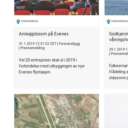
Anleggsboom på Evenes
Godkjenn
våningsh
31.1.2019 12:31:52 CET
|
Forsvarsbygg
|
Pressemelding
29.1.2019 1
|
Pressemel
Vel 20 entrepriser skal ut i 2019 i
Fylkesman
forbindelse med utbyggingen av nye
frådeling 
Evenes flystasjon.
støysone p