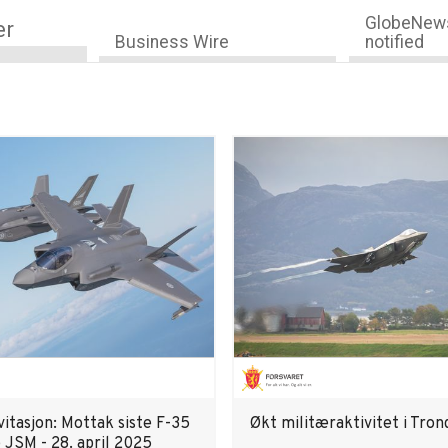
GlobeNews
er
Business Wire
notified
itasjon: Mottak siste F-35
Økt militæraktivitet i Tro
 JSM - 28. april 2025