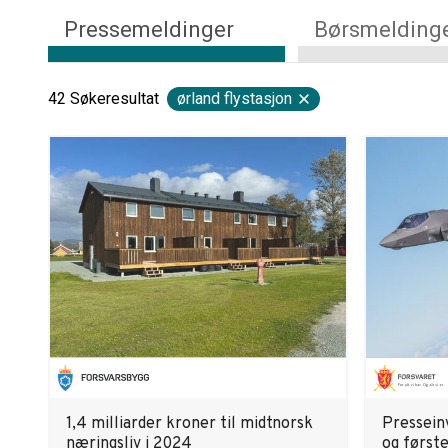
Pressemeldinger
Børsmelding
42
Søkeresultat
ørland flystasjon
1,4 milliarder kroner til midtnorsk
Presseinv
næringsliv i 2024
og første