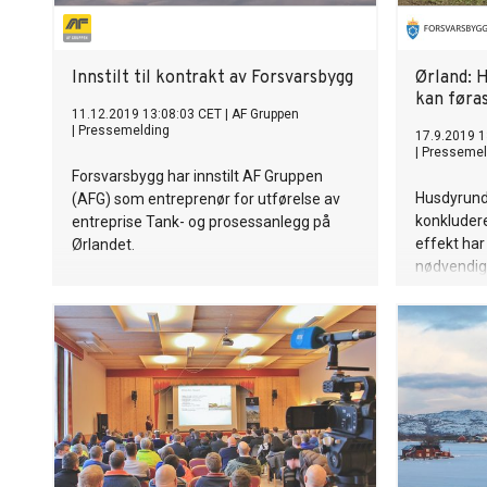
Innstilt til kontrakt av Forsvarsbygg
Ørland: 
kan føras
11.12.2019 13:08:03 CET
|
AF Gruppen
|
Pressemelding
17.9.2019 1
|
Pressemel
Forsvarsbygg har innstilt AF Gruppen
Husdyrund
(AFG) som entreprenør for utførelse av
konkludere
entreprise Tank- og prosessanlegg på
effekt har
Ørlandet.
nødvendig 
av besetni
dyrevelfer