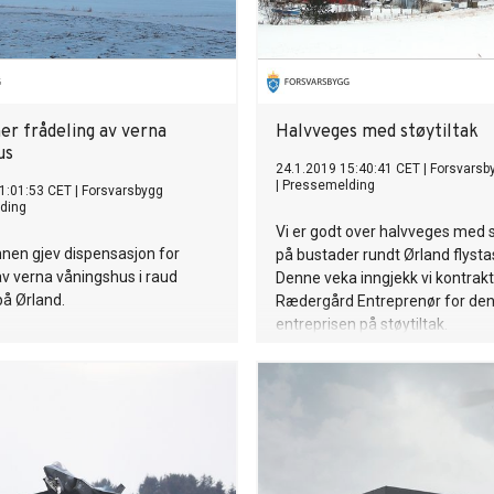
er frådeling av verna
Halvveges med støytiltak
us
24.1.2019 15:40:41 CET
|
Forsvarsb
|
Pressemelding
1:01:53 CET
|
Forsvarsbygg
ding
Vi er godt over halvveges med s
nen gjev dispensasjon for
på bustader rundt Ørland flysta
av verna våningshus i raud
Denne veka inngjekk vi kontrak
å Ørland.
Rædergård Entreprenør for den
entreprisen på støytiltak.