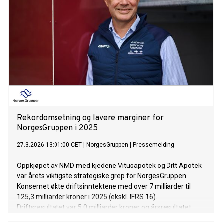
Rekordomsetning og lavere marginer for
NorgesGruppen i 2025
27.3.2026 13:01:00 CET
|
NorgesGruppen
|
Pressemelding
Oppkjøpet av NMD med kjedene Vitusapotek og Ditt Apotek
var årets viktigste strategiske grep for NorgesGruppen.
Konsernet økte driftsinntektene med over 7 milliarder til
125,3 milliarder kroner i 2025 (ekskl. IFRS 16).
Driftsresultatet var 5,0 milliarder kroner og årsresultatet
3,95 milliarder kroner - på nivå med året før.