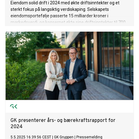
Eiendom solid drift i 2024 med økte driftsinntekter og et
sterkt fokus på langsiktig verdiskaping. Selskapets
eiendomsportefølje passerte 15 milliarder kroner i
markedsverdi, og konsernet økte sine driftsinntekter til 700
millioner kroner, en vekst på 13 % fra året før.
GK presenterer års- og bærekraftsrapport for
2024
5.5.2025 16:39:56 CEST
|
GK Gruppen
|
Pressemelding