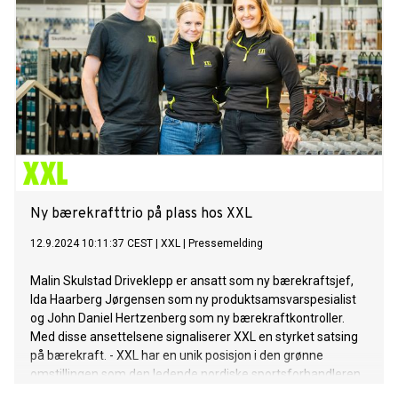
Ny bærekrafttrio på plass hos XXL
12.9.2024 10:11:37 CEST
|
XXL
|
Pressemelding
Malin Skulstad Driveklepp er ansatt som ny bærekraftsjef,
Ida Haarberg Jørgensen som ny produktsamsvarspesialist
og John Daniel Hertzenberg som ny bærekraftkontroller.
Med disse ansettelsene signaliserer XXL en styrket satsing
på bærekraft. - XXL har en unik posisjon i den grønne
omstillingen som den ledende nordiske sportsforhandleren
ved å være en drivkraft for forbedringer og nye innovasjoner