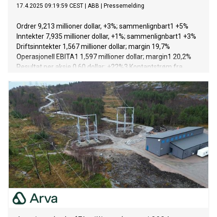
17.4.2025 09:19:59 CEST
|
ABB
|
Pressemelding
Ordrer 9,213 millioner dollar, +3%; sammenlignbart1 +5%
Inntekter 7,935 millioner dollar, +1%; sammenlignbart1 +3%
Driftsinntekter 1,567 millioner dollar; margin 19,7%
Operasjonell EBITA1 1,597 millioner dollar; margin1 20,2%
Resultat per aksje 0,60 dollar; +22%3 Kontantstrøm fra
operasjonelle aktiviteter 684 millioner dollar; -6%