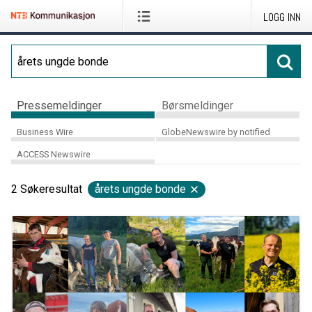
LOGG INN
Pressemeldinger
Børsmeldinger
Business Wire
GlobeNewswire by notified
ACCESS Newswire
2
Søkeresultat
årets ungde bonde