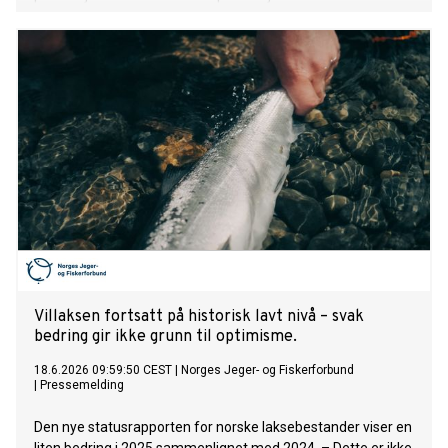
Kapasitetsjusteringsforskriften for 2026 sendes nå på
høring. Høringsfristen er 31. juli.
Villaksen fortsatt på historisk lavt nivå – svak
bedring gir ikke grunn til optimisme.
18.6.2026 09:59:50 CEST
|
Norges Jeger- og Fiskerforbund
|
Pressemelding
Den nye statusrapporten for norske laksebestander viser en