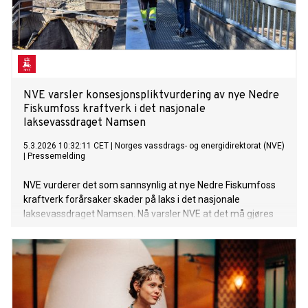
NVE varsler konsesjonspliktvurdering av nye Nedre
Fiskumfoss kraftverk i det nasjonale
laksevassdraget Namsen
5.3.2026 10:32:11 CET
|
Norges vassdrags- og energidirektorat (NVE)
|
Pressemelding
NVE vurderer det som sannsynlig at nye Nedre Fiskumfoss
kraftverk forårsaker skader på laks i det nasjonale
laksevassdraget Namsen. Nå varsler NVE at det må gjøres
en ny vurdering om hvorvidt kraftverket trenger konsesjon.