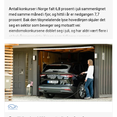
Antall konkurser i Norge falt 6,8 prosent i juli sammenlignet
med samme måned i fjor, og hittil i år er nedgangen 7,7
prosent. Bak den tilsynelatende lyse hovedlinjen skjuler det
seg en sektor som beveger seg motsatt vei:
eiendomskonkursene doblet seg i juli, og har aldri vært flere i
et halvårsperspektiv. Krisen som tidligere rammet
entreprenørene sitter nå tettere på eierleddet.