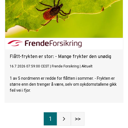
Flått-frykten er stor: - Mange frykter den unødig
16.7.2026 07:59:00 CEST
|
Frende Forsikring
|
Aktuelt
1 av 5 nordmenn er redde for flåtten i sommer. - Frykten er
større enn den trenger å være, selv om sykdomstallene gikk
feil vei i fjor.
1
>>