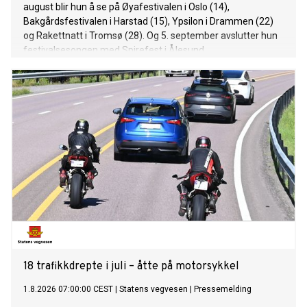
august blir hun å se på Øyafestivalen i Oslo (14),
Bakgårdsfestivalen i Harstad (15), Ypsilon i Drammen (22)
og Rakettnatt i Tromsø (28). Og 5. september avslutter hun
festivalsesongen med Spirefest i Ålesund.
18 trafikkdrepte i juli – åtte på motorsykkel
1.8.2026 07:00:00 CEST
|
Statens vegvesen
|
Pressemelding