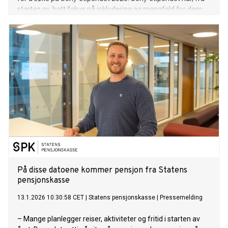
starten av, hatt fokus på inkludering og mangfold for dem
som er, eller ønsker å bli en del av, norsk musikkbransje.
Årets stipend er åpent for kvinner og personer som
identifiserer seg som kvinner.
På disse datoene kommer pensjon fra Statens
pensjonskasse
13.1.2026 10:30:58 CET
|
Statens pensjonskasse
|
Pressemelding
– Mange planlegger reiser, aktiviteter og fritid i starten av