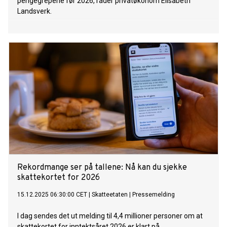
pengegrepene før 2026, råder privatøkonom Elisabeth
Landsverk.
Rekordmange ser på tallene: Nå kan du sjekke
skattekortet for 2026
15.12.2025 06:30:00 CET
|
Skatteetaten
|
Pressemelding
I dag sendes det ut melding til 4,4 millioner personer om at
skattekortet for inntektsåret 2026 er klart på