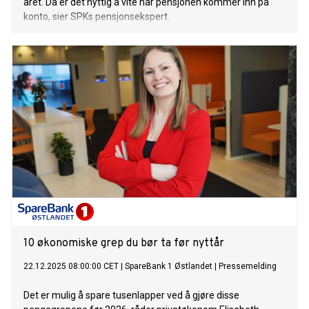
året. Da er det nyttig å vite når pensjonen kommer inn på
konto, sier SPKs pensjonsekspert.
10 økonomiske grep du bør ta før nyttår
22.12.2025 08:00:00 CET
|
SpareBank 1 Østlandet
|
Pressemelding
Det er mulig å spare tusenlapper ved å gjøre disse