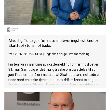
Alvorlig: To dager før siste innleveringsfrist kneler
Skatteetatens nettside.
29.6.2026 09:36:32 CEST
|
Regnskap Norge
|
Pressemelding
Fristen for innsending av skattemelding for næringslivet er
31. mai. Samtidig er det mulig å søke om utsettelse til 30.
juni. Problemet nå er imidlertid at Skatteetatens nettside er
nede med en rekke tjenester ute av drift – knapt to dager
før den utsatte fristen. - Dette er ugreit. Den siste tiden har
vært krevende for næringslivet i forbindelse med omlegging
fra Altinn 2 til Altinn 3. Nå kommer dette på toppen og
skaper ytterligere usikkerhet og heft rett før siste frist, sier
Rune Aale-Hansen, adm. direktør i Regnskap Norge.