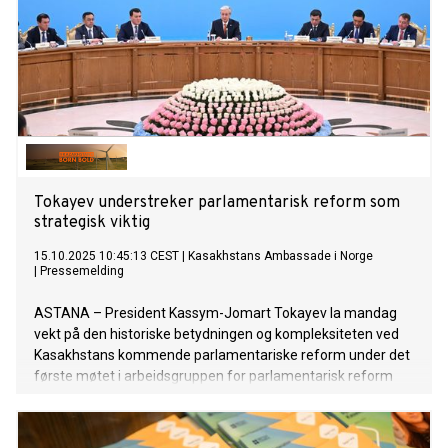
Tokayev understreker parlamentarisk reform som
strategisk viktig
15.10.2025 10:45:13 CEST
|
Kasakhstans Ambassade i Norge
|
Pressemelding
ASTANA – President Kassym-Jomart Tokayev la mandag
vekt på den historiske betydningen og kompleksiteten ved
Kasakhstans kommende parlamentariske reform under det
første møtet i arbeidsgruppen for parlamentarisk reform
14. oktober, ifølge presidentkontoret Akorda.