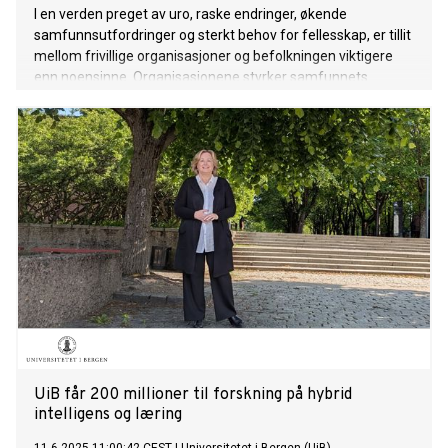
I en verden preget av uro, raske endringer, økende
samfunnsutfordringer og sterkt behov for fellesskap, er tillit
mellom frivillige organisasjoner og befolkningen viktigere
enn noensinne. Organisasjonene styrker samfunnets
sosiale kapital. I årets tilitsundersøkelse lansert under
Arendalsuka, får frivillige organisasjoner den høyste score,
på hele 90%. Til sammenligning får regjeringen 65%, mens
kommunenstyrene samlet sett får en score på 57%.
UiB får 200 millioner til forskning på hybrid
intelligens og læring