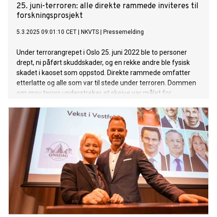
25. juni-terroren: alle direkte rammede inviteres til
forskningsprosjekt
5.3.2025 09:01:10 CET
|
NKVTS
|
Pressemelding
Under terrorangrepet i Oslo 25. juni 2022 ble to personer
drept, ni påført skuddskader, og en rekke andre ble fysisk
skadet i kaoset som oppstod. Direkte rammede omfatter
etterlatte og alle som var til stede under terroren. Dommen
om grov terror understreker at skeive var målet for
terrorhandlingen. Nå starter et forskningsprosjekt der alle
direkte rammede er invitert til å delta.