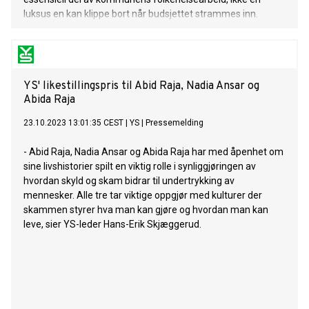
luksus en kan klippe bort når budsjettet strammes inn.
YS' likestillingspris til Abid Raja, Nadia Ansar og
Abida Raja
23.10.2023 13:01:35 CEST
|
YS
|
Pressemelding
- Abid Raja, Nadia Ansar og Abida Raja har med åpenhet om
sine livshistorier spilt en viktig rolle i synliggjøringen av
hvordan skyld og skam bidrar til undertrykking av
mennesker. Alle tre tar viktige oppgjør med kulturer der
skammen styrer hva man kan gjøre og hvordan man kan
leve, sier YS-leder Hans-Erik Skjæggerud.