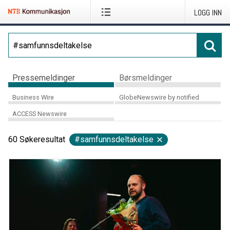
LOGG INN
Pressemeldinger
Børsmeldinger
Business Wire
GlobeNewswire by notified
ACCESS Newswire
60
Søkeresultat
#samfunnsdeltakelse