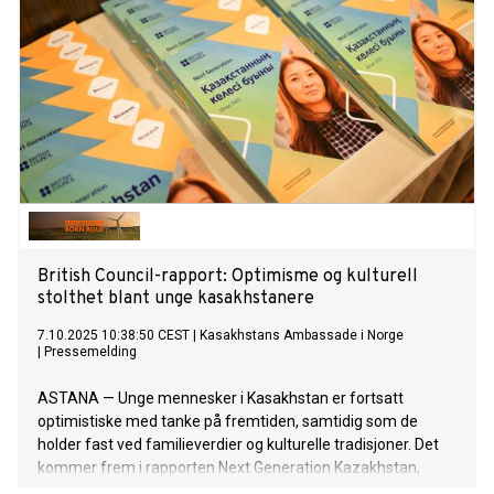
British Council-rapport: Optimisme og kulturell
stolthet blant unge kasakhstanere
7.10.2025 10:38:50 CEST
|
Kasakhstans Ambassade i Norge
|
Pressemelding
ASTANA — Unge mennesker i Kasakhstan er fortsatt
optimistiske med tanke på fremtiden, samtidig som de
holder fast ved familieverdier og kulturelle tradisjoner. Det
kommer frem i rapporten Next Generation Kazakhstan,
utgitt av British Council 25. september.