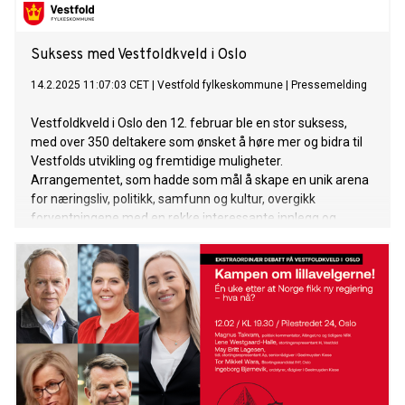
Suksess med Vestfoldkveld i Oslo
14.2.2025 11:07:03 CET
|
Vestfold fylkeskommune
|
Pressemelding
Vestfoldkveld i Oslo den 12. februar ble en stor suksess,
med over 350 deltakere som ønsket å høre mer og bidra til
Vestfolds utvikling og fremtidige muligheter.
Arrangementet, som hadde som mål å skape en unik arena
for næringsliv, politikk, samfunn og kultur, overgikk
forventningene med en rekke interessante innlegg og
diskusjoner. – Vi hadde ambisjoner om å få 200 stykker, og
det må jo ha vært nesten 350 innom her i løpet av kvelden,
sier fylkesordfører Anne Strømøy. – Vi har hatt mange
interessante innlegg fra folk som har tilknytning til Vestfold,
og det er alt fra hvordan bedriften deres i Vestfold blir
oppfattet i utlandet, til hvordan det er å bo og jobbe her, sier
hun. Kvelden bød på innlegg fra nye spennende bedrifter
som ser muligheter innenfor ny teknologi, og deltakerne fikk
også understreket noen av de fordelene som Vestfold har å