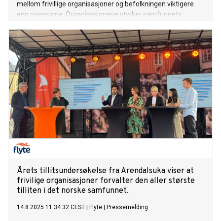
mellom frivillige organisasjoner og befolkningen viktigere
enn noensinne. Organisasjonene styrker samfunnets
sosiale kapital. I årets tilitsundersøkelse lansert under
Arendalsuka, får frivillige organisasjoner den høyste score,
på hele 90%. Til sammenligning får regjeringen 65%, mens
kommunenstyrene samlet sett får en score på 57%.
Årets tillitsundersøkelse fra Arendalsuka viser at
frivilige organisasjoner forvalter den aller største
tilliten i det norske samfunnet.
14.8.2025 11:34:32 CEST
|
Flyte
|
Pressemelding