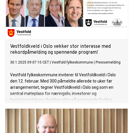
Vestfoldkveld i Oslo vekker stor interesse med
rekordpåmelding og spennende program!
30.1.2025 09:07:10 CET
|
Vestfold fylkeskommune
|
Pressemelding
Vestfold fylkeskommune inviterer til Vestfoldkveld i Oslo
den 12. februar. Med 300 påmeldte allerede to uker før
arrangementet, tegner Vestfoldkveld i Oslo seg som en
sentral møteplass for næringsliv, investorer og
beslutningstakere. Kvelden vil by på spennende faglige
innlegg, debatt og strategisk nettverksbygging, med fokus
på videre vekst i Vestfold, investeringsmuligheter og
framtidige satsinger.