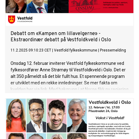
tilby.
Debatt om «Kampen om lillavelgerne» -
Ekstraordinær debatt på Vestfoldkveld i Oslo
11.2.2025 09:10:23 CET
|
Vestfold fylkeskommune
|
Pressemelding
Onsdag 12. februar inviterer Vestfold fylkeskommune ved
fylkesordfører Anne Strømøy til Vestfoldkveld i Oslo. Det er
alt 350 påmeldt så det blir fullt hus. Et spennende program
er utviklet med en rekke innledninger. Se mer fakta om
kvelden her via link. Med bakgrunn i at Norge fikk ny regjering
sist uke blir det også satt opp en ekstraordinær debatt ca. kl.
19.45. Tid: Vestfoldkvelden starter med mingling kl. 16.30 –
18.00. Så spennende faglig program fra kl. 18.00. (Se eget
program). Den ekstraordinære debatten starter ca. kl. 19.45.
Sted: Trekanten bar/restaurant (Pilestredet 24 i Oslo
sentrum) Servering: Enkel mat (16:30 - 18:00) og mulighet til
å kjøpe drikke