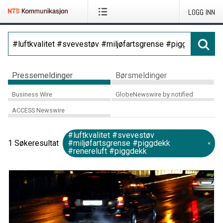
LOGG INN
Pressemeldinger
Børsmeldinger
Business Wire
GlobeNewswire by notified
ACCESS Newswire
#luftkvalitet #svevestøv
1
Søkeresultat
#miljøfartsgrense #piggdekk
#renereluft #piggdekk