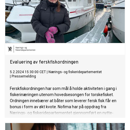
Evaluering av ferskfiskordningen
5.2.2024 15:30:00 CET
|
Nærings- og fiskeridepartementet
|
Pressemelding
Ferskfiskordningen har som mål å holde aktiviteten i gang i
fiskerinæringen utenom hovedsesongen for torskefisket.
Ordningen innebærer at båter som leverer fersk fisk får en
bonus i form av økt kvote. Nofima har på oppdrag fra
Nærings- og fiskeridepartementet gjennomført en nytte-
kostnadsanalyse som har sett på kysttorskreguleringene og
ferskfiskordningen i sammenhen