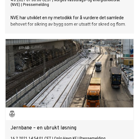
4.6.2021 07:00:00 CEST
|
Norges vassdrags- og energidirektorat
(NVE)
|
Pressemelding
NVE har utviklet en ny metodikk for å vurdere det samlede
behovet for sikring av bygg som er utsatt for skred og flom.
Jernbane – en ubrukt løsning
16.2.2021 14:54:01 CET
|
Oslo Havn KF
|
Pressemelding