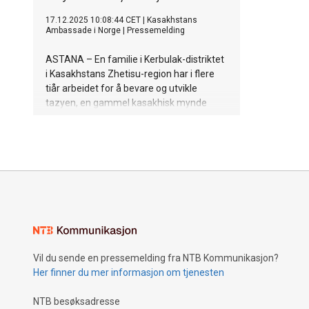
17.12.2025 10:08:44 CET
|
Kasakhstans
Ambassade i Norge
|
Pressemelding
ASTANA – En familie i Kerbulak-distriktet
i Kasakhstans Zhetisu-region har i flere
tiår arbeidet for å bevare og utvikle
tazyen, en gammel kasakhisk mynde
som er høyt verdsatt for sin fart og
jaktevne. Deres langvarige innsats skjer
samtidig som nasjonale tiltak økes for å
gjenopprette hundens historiske status
og beskytte dens genetiske linje.
Vil du sende en pressemelding fra NTB Kommunikasjon?
Her finner du mer informasjon om tjenesten
NTB besøksadresse