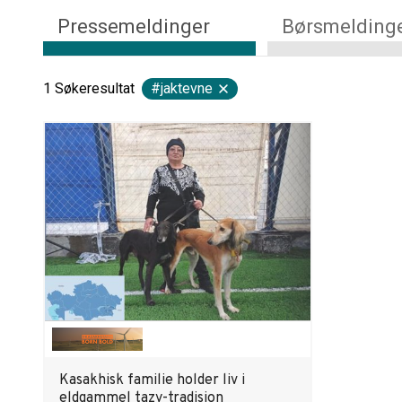
Pressemeldinger
Børsmelding
1
Søkeresultat
#jaktevne
Kasakhisk familie holder liv i
eldgammel tazy-tradisjon