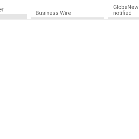
GlobeNews
er
Business Wire
notified