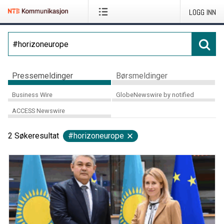
LOGG INN
Pressemeldinger
Børsmeldinger
Business Wire
GlobeNewswire by notified
ACCESS Newswire
2
Søkeresultat
#horizoneurope