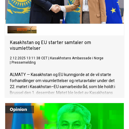
Kasakhstan og EU starter samtaler om
visumlettelser
2.12.2025 13:11:38 CET
|
Kasakhstans Ambassade i Norge
|
Pressemelding
ALMATY — Kasakhstan og EU kunngjorde at de vil starte
forhandlinger om visumlettelser og returavtaler under det
22. møtet i Kasakhstan–EU samarbeidsråd, som ble holdt i
Brussel den 1. desember. Møtet ble ledet av Kasakhstans
utenriksminister Yermeк Kosherbayev og EU’s høye
representant for utenrikssaker og sikkerhetspolitikk, Kaja
Kallas.