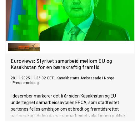
Euroviews: Styrket samarbeid mellom EU og
Kasakhstan for en bærekraftig framtid
28.11.2025 11:36:02 CET
|
Kasakhstans Ambassade i Norge
|
Pressemelding
I desember markerer det ti år siden Kasakhstan og EU
undertegnet samarbeidsavtalen EPCA, som stadfestet
partenes felles ambisjon om et bredt og framtidsrettet
partnerskap. Siden da har samarbeidet vokst innen politisk
dialog, sikkerhet, investeringer, utdanning og infrastruktur.
Over 200 milliarder euro er investert i Kasakhstan siden
2005, og EU er i dag landets største handelspartner.