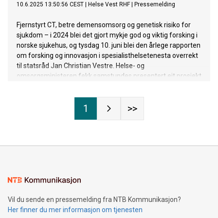
10.6.2025 13:50:56 CEST
|
Helse Vest RHF
|
Pressemelding
Fjernstyrt CT, betre demensomsorg og genetisk risiko for
sjukdom – i 2024 blei det gjort mykje god og viktig forsking i
norske sjukehus, og tysdag 10. juni blei den årlege rapporten
om forsking og innovasjon i spesialisthelsetenesta overrekt
til statsråd Jan Christian Vestre. Helse- og
omsorgsministeren fekk samstundes presentert eit prosjekt
frå kvar region som døme på det spennande forskings- og
innovasjonsarbeidet i sjukehusa.
1
>>
Vil du sende en pressemelding fra NTB Kommunikasjon?
Her finner du mer informasjon om tjenesten