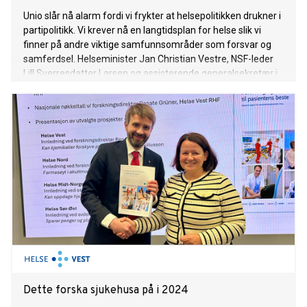
Unio slår nå alarm fordi vi frykter at helsepolitikken drukner i
partipolitikk. Vi krever nå en langtidsplan for helse slik vi
finner på andre viktige samfunnsområder som forsvar og
samferdsel. Helseminister Jan Christian Vestre, NSF-leder
Lill Sverresdatter Larsen og assisterende generalsekretær i
Kreftforeningen Ole Aleksander Oppdalshei deltok idag på
Unio sitt arrangement i Arendalsuken hvor kravene til
langtidsplan ble lansert av Unios nestleder, Cecilie Woll
Johansen.
Dette forska sjukehusa på i 2024