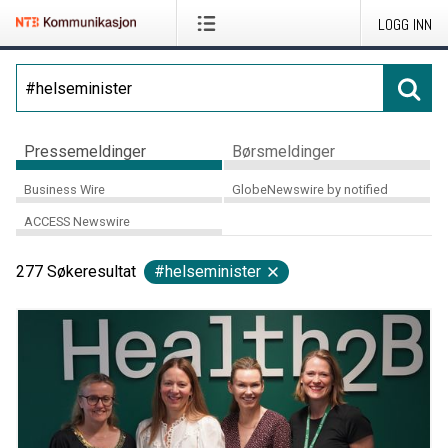
LOGG INN
Pressemeldinger
Børsmeldinger
Business Wire
GlobeNewswire by notified
ACCESS Newswire
277
Søkeresultat
#helseminister