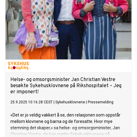
Helse- og omsorgsminister Jan Christian Vestre
besøkte Sykehusklovnene på Rikshospitalet – Jeg
er imponert!
25.9.2025 10:16:28 CEST
|
Sykehusklovnene
|
Pressemelding
«Det er jo veldig vakkert å se, den relasjonen som oppstår
mellom klovnene og barna og de foresatte. Hvor mye
stemning det skaper,» sa helse- og omsorgsminister, Jan
Christian Vestre, da han møtte Sykehusklovnene på