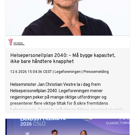
Helsepersonellplan 2040: – Må bygge kapasitet,
ikke bare håndtere knapphet
12.6.2026 15:04:36 CEST
|
Legeforeningen
|
Pressemelding
Helseminister Jan Christian Vestre la i dag frem
Helsepersonellplan 2040. Legeforeningen mener
regjeringen peker på mange riktige utfordringer og
presenterer flere viktige tiltak for å sikre fremtidens
helsetjeneste. Samtidig må planen følges opp med en enda
sterkere satsing på grunnutdanning, spesialistutdanning og
kapasitet.