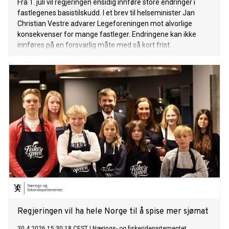
Fra 1. juli vil regjeringen ensidig innføre store endringer i
fastlegenes basistilskudd. I et brev til helseminister Jan
Christian Vestre advarer Legeforeningen mot alvorlige
konsekvenser for mange fastleger. Endringene kan ikke
innføres på en forsvarlig måte med så kort frist.
Regjeringen vil ha hele Norge til å spise mer sjømat
30.4.2026 15:30:18 CEST
|
Nærings- og fiskeridepartementet