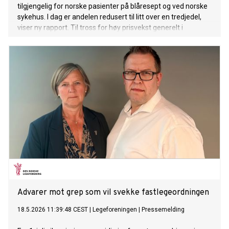
tilgjengelig for norske pasienter på blåresept og ved norske
sykehus. I dag er andelen redusert til litt over en tredjedel,
viser ny rapport. Til tross for høy prisvekst generelt i
samfunnet, vil ikke myndighetene betale mer for legemidler
enn de gjorde for ti år siden.
Advarer mot grep som vil svekke fastlegeordningen
18.5.2026 11:39:48 CEST
|
Legeforeningen
|
Pressemelding