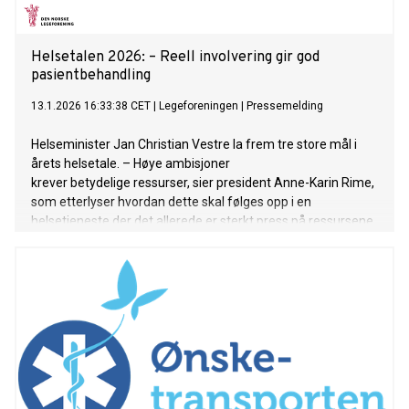
Helsetalen 2026: – Reell involvering gir god
pasientbehandling
13.1.2026 16:33:38 CET
|
Legeforeningen
|
Pressemelding
Helseminister Jan Christian Vestre la frem tre store mål i
årets helsetale. – Høye ambisjoner
krever betydelige ressurser, sier president Anne-Karin Rime,
som etterlyser hvordan dette skal følges opp i en
helsetjeneste der det allerede er sterkt press på ressursene.