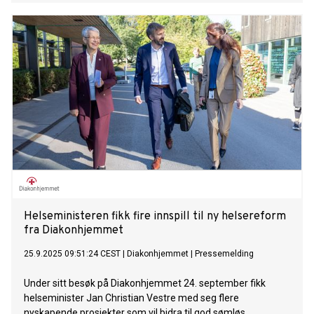
Rikshospitalet denne uken.
Helseministeren fikk fire innspill til ny helsereform
fra Diakonhjemmet
25.9.2025 09:51:24 CEST
|
Diakonhjemmet
|
Pressemelding
Under sitt besøk på Diakonhjemmet 24. september fikk
helseminister Jan Christian Vestre med seg flere
nyskapende prosjekter som vil bidra til god sømløs