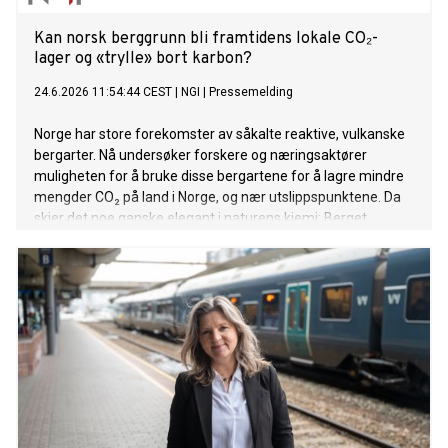
Kan norsk berggrunn bli framtidens lokale CO₂-
lager og «trylle» bort karbon?
24.6.2026 11:54:44 CEST
|
NGI
|
Pressemelding
Norge har store forekomster av såkalte reaktive, vulkanske
bergarter. Nå undersøker forskere og næringsaktører
muligheten for å bruke disse bergartene for å lagre mindre
mengder CO₂ på land i Norge, og nær utslippspunktene. Da
skjer det noe ganske elegant i naturens kjemi: Berget
reagerer med karbonet, som blir til stein.