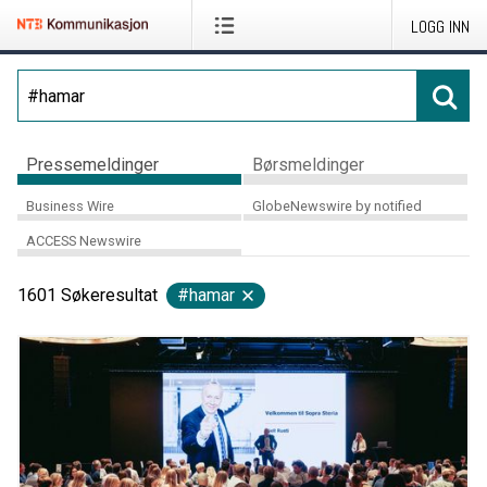
LOGG INN
Pressemeldinger
Børsmeldinger
Business Wire
GlobeNewswire by notified
ACCESS Newswire
1601
Søkeresultat
#hamar