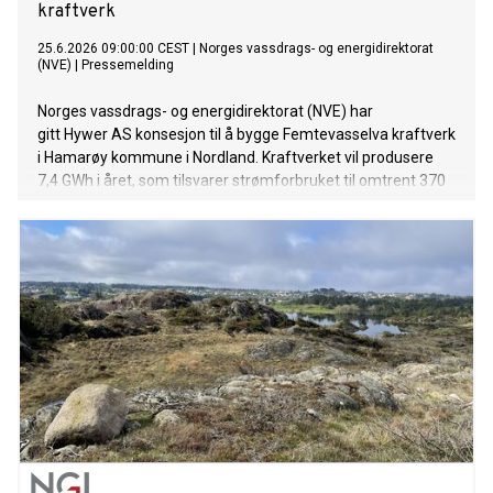
kraftverk
25.6.2026 09:00:00 CEST
|
Norges vassdrags- og energidirektorat
(NVE)
|
Pressemelding
Norges vassdrags- og energidirektorat (NVE) har
gitt Hywer AS konsesjon til å bygge Femtevasselva kraftverk
i Hamarøy kommune i Nordland. Kraftverket vil produsere
7,4 GWh i året, som tilsvarer strømforbruket til omtrent 370
husstander. NVE har stilt krav til utbyggingen for å redusere
de negative konsekvensene for naturmangfold og reindrift.