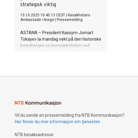
strategisk viktig
15.10.2025 10:45:13 CEST
|
Kasakhstans
Ambassade i Norge
|
Pressemelding
ASTANA – President Kassym-Jomart
Tokayev la mandag vekt på den historiske
betydningen og kompleksiteten ved
Kasakhstans kommende parlamentariske
reform under det første møtet i
arbeidsgruppen for parlamentarisk
reform 14. oktober, ifølge
presidentkontoret Akorda.
Vil du sende en pressemelding fra NTB Kommunikasjon?
Her finner du mer informasjon om tjenesten
NTB besøksadresse