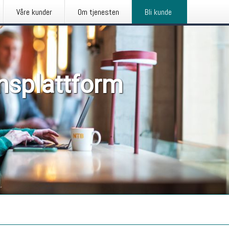
Våre kunder
Om tjenesten
Bli kunde
nsplattform