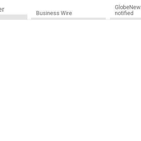
GlobeNews
er
Business Wire
notified