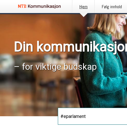
Hjem
Følg innhold
Din kommunikasjo
– for viktige budskap