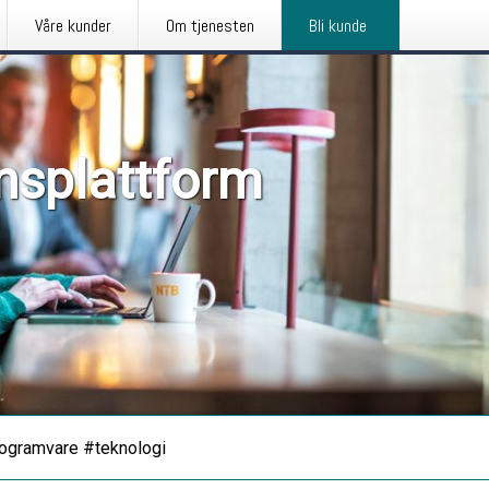
Våre kunder
Om tjenesten
Bli kunde
nsplattform