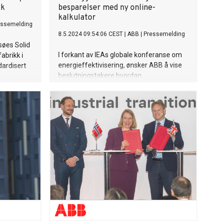
kk
besparelser med ny online-
kalkulator
essemelding
8.5.2024 09:54:06 CEST
|
ABB
|
Pressemelding
søes Solid
I forkant av IEAs globale konferanse om
abrikk i
energieffektivisering, ønsker ABB å vise
dardisert
beslutningstakere hvordan
energieffektivisering kan bidra til å kutte
n vil
utslipp og øke produktiviteten ABBs
torer for
online kalkulator hjelper bedrifter med å
ydrogen.
estimere besparelsen ved å forbedre
er, som
energieffektiviteten til
l, kan
lavspenningsmotorer i pumpe- og
mikalier
vifteapplikasjoner Kalkulatoren er en
sere
enklere versjon av ABBs mer omfattende
energianalyse «Energy Efficiency Audit»
og er basert på samme algoritme