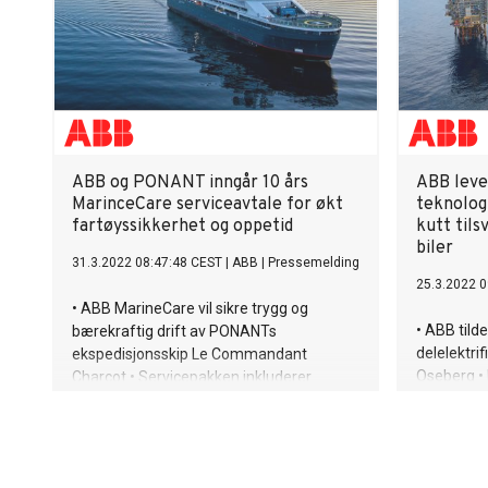
å muliggjøre noen av verdens mest
komplekse infrastrukturer
ABB og PONANT inngår 10 års
ABB lever
MarinceCare serviceavtale for økt
teknologi
fartøyssikkerhet og oppetid
kutt tils
biler
31.3.2022 08:47:48 CEST
|
ABB
|
Pressemelding
25.3.2022 0
• ABB MarineCare vil sikre trygg og
• ABB tilde
bærekraftig drift av PONANTs
delelektrif
ekspedisjonsskip Le Commandant
Oseberg • 
Charcot • Servicepakken inkluderer
fornybar k
kontinuerlig fjerndiagnostikk,
gassturbin
vedlikeholdstjenester og reservedeler
MW for-ko
gassproduk