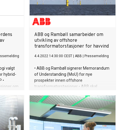
erdens
ABB og Rambøll samarbeider om
 av
utvikling av offshore
transformatorstasjoner for havvind
essemelding
4.4.2022 14:30:00 CEST
|
ABB
|
Pressemelding
ogi valgt
• ABB og Rambøll signerer Memorandum
or hybrid-
of Understanding (MoU) for nye
P •
prospekter innen offshore
isjoner om
transformatorstasjoner • ABB skal
en 2050,
fokusere på design og leveranser av
gkonsortiet
elektro, automatisering og
kestrøms
telekommunikasjon • Rambøll skal
lighet for
fokusere på integrasjon og
ektiviteten
ingeniørtjenester innen utvikling, design,
slippsfri
spesifikasjon, konstruksjon, vedlikehold
og drift