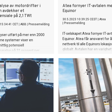
alyse av motordrifter i
Atea fornyer IT-avtalen m
en avdekker et
Equinor
ensiale på 2,1 TWt
30.5.2023 10:39:25 CEST
|
Atea
|
Pressemelding
15:34:41 CET
|
ABB
|
Pressemelding
IT-selskapet Atea fornyer IT-a
yser utført på mer enn 2000
Equinor. Atea får ansvaret for å
ne systemer viser en
nettverk til alle Equinors lokasj
ttlig potensiell
globalt. Avtalen har en varighe
arelse på 31 prosent per
med mulighet for forlengelse.
al energibesparelse i
nes levetid tilsvarer årlig
 1,25 millioner husholdninger.
 mot 1,5 millioner tonn av CO2-
d en tilbakebetalingstid ned
eder, avhengig av regional
 og -kostnad.