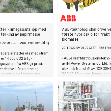
tter klimagassutslipp med
ABB-teknologi skal drive v
k tørking av papirmasse
første hybridskip for frakt
biomasse
8:20:00 CEST
|
ABB
|
Pressemelding
22.4.2022 09:00:00 CEST
|
ABB
|
Pr
Kragerø erstatter olje med strøm
• ABBs kraftdistribusjonsteknol
rer 14 000 CO2 årlig •
av IHI Power Systems Co. Ltd. f
ngssystem fra ABB gir presis
elektrisk fremdrift av ROBOSHI
ver de nye lufttørkerne og
ROBOSHIP støtter Japans amb
innvirkning på kraftnettet •
netto null klimagassutslipp inn
eringen tilsvarer å ta 7000
initiert av det japanske shippin
ien
e5 Lab Inc. • ABBs kompakte li
kraftdistribusjonsløsning gir mu
flere energikilder, forbedrer eff
og sikrer skipet for fremtidig, ut
drift