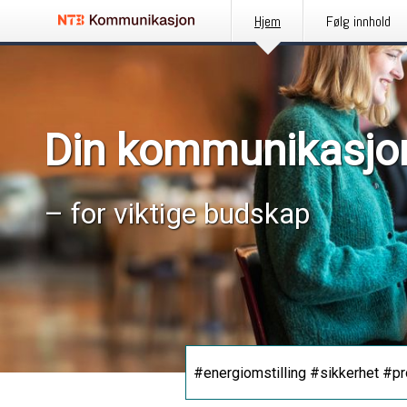
Hjem
Følg innhold
Din kommunikasjo
– for viktige budskap