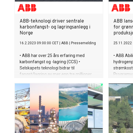
ABB-teknologi driver sentrale
ABB lans
karbonfangst- og lagringsanlegg i
for grøn
Norge
produksj
16.2.2023 09:00:00 CET
|
ABB
|
Pressemelding
25.11.2022 
• ABB har over 25 års erfaring med
• ABB Abi
karbonfangst og -lagring (CCS) •
hydrogenp
Selskapets teknologi bidrar til
strømkostn
fangst/lagring av mer enn tre millioner
Programvar
tonn CO2 årlig i Norge, over seks prosent
energikrev
av landets utslipp • Teknologi fra ABB er
produksjo
også avgjørende for verifisering av nye
inkludere 
teknologier for karbonfangst, på
planleggin
Teknologisenter Mongstad
produsente
smartere