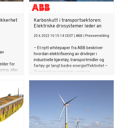
sikkerhet
Karbonkutt i transportsektoren:
Elektriske drivsystemer leder an
20.6.2022 10:15:14 CEST
|
ABB
|
Pressemelding
– Et nytt whitepaper fra ABB beskriver
 av
hvordan elektrifisering av drivlinjer i
industrielle kjøretøy, transportmidler og
elder for
fartøy gir langt bedre energieffektivitet –
ing, eller
Transport av personer, varer og
k. Når
råmaterialer står for nærmere 30 prosent
skala, er
av globale CO2-utslipp – Elektriske
tas. DNV
motorer kan ha en virkningsgrad på over
tører i
95 prosent mens dieselmotorer kun
oppnår 45 prosent under optimale
driftsforhold