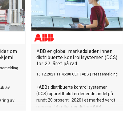
ider om
ABB er global markedsleder innen
okjemi
distribuerte kontrollsystemer (DCS)
for 22. året på rad
ssemelding
15.12.2021 11:45:00 CET
|
ABB
|
Pressemelding
• ABBs distribuerte kontrollsystemer
ruk av
(DCS) opprettholdt en ledende andel på
rundt 20 prosent i 2020 i et marked verdt
ering av
mer enn 14 milliarder dollar • ABB
l
opplevde vekst i 2020 på tvers av
usere
nøkkelregioner, til tross for virkningen av
t og øke
pandemien på DCS-markedet i hele
prosent •
industrien • Energiomstilling og bærekraft,
anebrytende