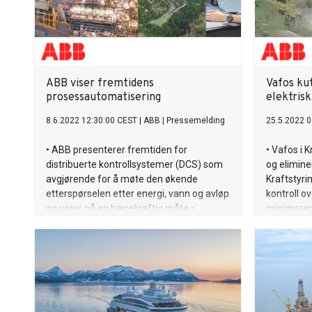
ABB viser fremtidens
Vafos ku
prosessautomatisering
elektris
8.6.2022 12:30:00 CEST
|
ABB
|
Pressemelding
25.5.2022 0
• ABB presenterer fremtiden for
• Vafos i 
distribuerte kontrollsystemer (DCS) som
og elimine
avgjørende for å møte den økende
Kraftstyri
etterspørselen etter energi, vann og avløp
kontroll o
og varer på en bærekraftig måte •
minimerer 
Lanserer dokument som skisserer
Avkarbonis
hvordan fremtidens DCS vil hjelpe ulike
biler av ve
bransjer med digital omstilling og oppnå
høyere sikkerhet, effektivitet,
produktivitet og bærekraft •
Prosessautomatiseringssystemer vil
utvikle seg, men forblir grunnleggende for