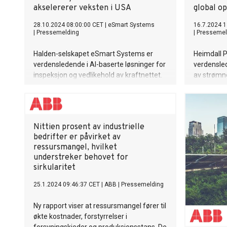
akselererer veksten i USA
global o
28.10.2024 08:00:00 CET
|
eSmart Systems
16.7.2024 1
|
Pressemelding
|
Pressemel
Halden-selskapet eSmart Systems er
Heimdall P
verdensledende i AI-baserte løsninger for
verdensle
inspeksjon og vedlikehold av kraftnettet.
av strømne
Nå kommer det amerikanske
kapitalinn
energitjenesteselskapet Quanta Services
Serie B-fi
inn som strategisk partner for å styrke
det intern
satsingen i USA.
det nordi
Nittien prosent av industrielle
og Steinsv
bedrifter er påvirket av
aksjonærer
ressursmangel, hvilket
Lyse og Sa
understreker behovet for
med til s
sirkularitet
25.1.2024 09:46:37 CET
|
ABB
|
Pressemelding
Ny rapport viser at ressursmangel fører til
økte kostnader, forstyrrelser i