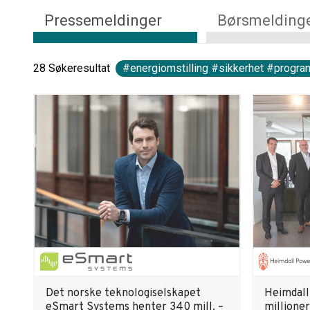
Pressemeldinger
Børsmelding
28
Søkeresultat
#energiomstilling #sikkerhet #progra
Det norske teknologiselskapet
Heimdall
eSmart Systems henter 340 mill. –
millioner