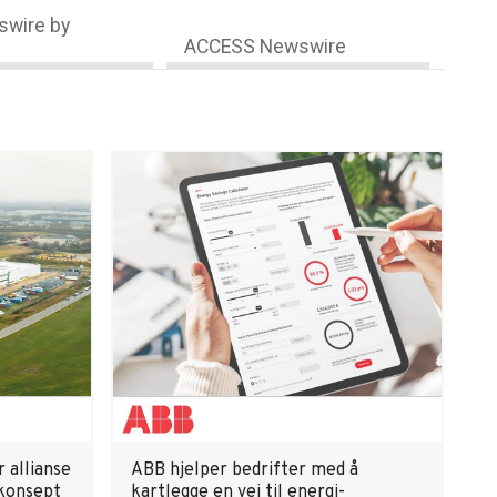
wire by
ACCESS Newswire
 allianse
ABB hjelper bedrifter med å
 konsept
kartlegge en vei til energi-