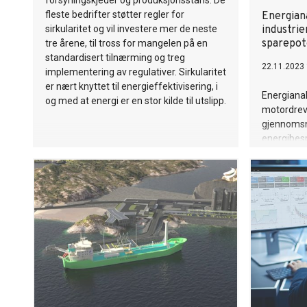
forsyningskjeder og produksjonsstans. De
fleste bedrifter støtter regler for
Energian
sirkularitet og vil investere mer de neste
industri
sparepot
tre årene, til tross for mangelen på en
standardisert tilnærming og treg
22.11.2023 
implementering av regulativer. Sirkularitet
er nært knyttet til energieffektivisering, i
Energianal
og med at energi er en stor kilde til utslipp.
motordrev
gjennomsni
energibesp
motor. Tot
motordrifte
forbruk* i
Kutter opp
utslipp me
mot 3 mån
energimiks