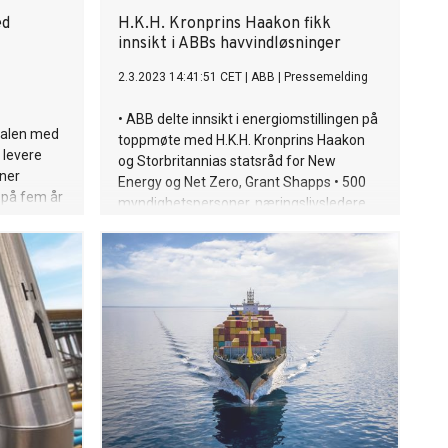
ed
H.K.H. Kronprins Haakon fikk
innsikt i ABBs havvindløsninger
2.3.2023 14:41:51 CET
|
ABB
|
Pressemelding
• ABB delte innsikt i energiomstillingen på
vtalen med
toppmøte med H.K.H. Kronprins Haakon
 levere
og Storbritannias statsråd for New
oner
Energy og Net Zero, Grant Shapps • 500
t på fem år
myndighetspersoner, næringslivsledere
og handelsutsendinger fra Norge og
Storbritannia deltok på arrangementet i
London • ABB-presentasjon viste hvordan
elektrifisering av offshoreanlegg og
integrering av fornybar energi kan bidra til
energiomstillingen