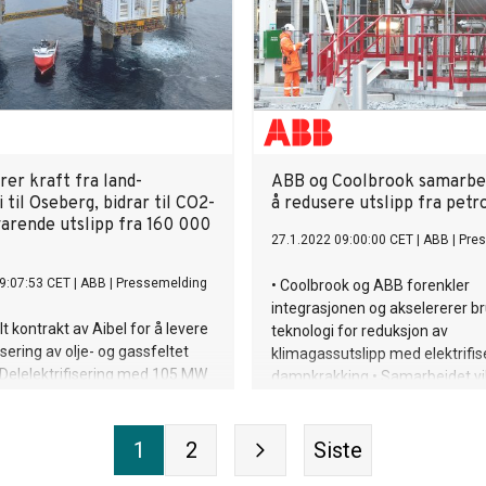
er kraft fra land-
ABB og Coolbrook samarbe
 til Oseberg, bidrar til CO2-
å redusere utslipp fra petr
varende utslipp fra 160 000
27.1.2022 09:00:00 CET
|
ABB
|
Pre
9:07:53 CET
|
ABB
|
Pressemelding
• Coolbrook og ABB forenkler
integrasjonen og akselererer b
lt kontrakt av Aibel for å levere
teknologi for reduksjon av
isering av olje- og gassfeltet
klimagassutslipp med elektrifis
Delelektrifisering med 105 MW
dampkrakking • Samarbeidet vi
raft muliggjør utfasing av
kombinere ekspertise for å red
er og installasjon av to nye 10
energiforbruket med 30 prosen
mpressorer for
produksjonen av etylen med 20 
1
2
Siste
sjon • Elektrifiseringen
Pilotprogram starter i år på b