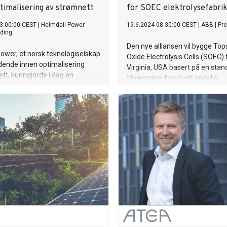
ptimalisering av strømnett
for SOEC elektrolysefabri
3:00:00 CEST
|
Heimdall Power
19.6.2024 08:30:00 CEST
|
ABB
|
Pr
ding
Den nye alliansen vil bygge Top
ower, et norsk teknologiselskap
Oxide Electrolysis Cells (SOEC) f
dende innen optimalisering
Virginia, USA basert på en stan
tt, kunngjorde i dag en
tilnærming, forutsatt endelig
henting på 260 millioner kroner i
investeringsbeslutning. Fabrikke
nansiering. Runden ble ledet av
levere toppmoderne elektrolysa
asjonale energiselskapet Orlen,
effektiv produksjon av grønt h
ske cleantech-fondet NRP Zero
Grønt hydrogen og dets derivat
ik Family Office. Eksisterende
grønn ammoniakk og eMethano
 Investinor, Eviny, Hafslund,
brukes som e-drivstoff eller kje
rsia Seed, deltok også i runden
som er nøkkelen til å avkarboni
ammen 95 millioner NOK.
energikrevende næringer og
langdistansetransport.