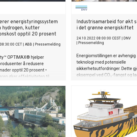
erer energistyringssystem
Industrisamarbeid for økt 
n hydrogen, kutter
i det grønne energiskiftet
onskost opptil 20 prosent
24.10.2022 08:00:00 CEST
|
DNV
|
Pressemelding
08:30:00 CET
|
ABB
|
Pressemelding
Energiomstillingen er avhengig
lity™ OPTIMAX® hjelper
teknologi med potensielle
rodusenter å redusere
sikkerhetsutfordringer. Dette gj
ader opptil 20 prosent •
eksempel ved CO₂-fangst og lagr
en øker effektiviteten til
bruk av hydrogen og ammoniak
ende elektrolysører for
man implementerer dette i stor 
n av grønn hydrogen • Ved å
det kritisk at sikkerheten ivare
prognoser og detaljert
samarbeider nå med en rekke ak
g sikrer løsningen at
energisektoren for å løse disse
r kan handle kraft på en
utfordringene.
 måte