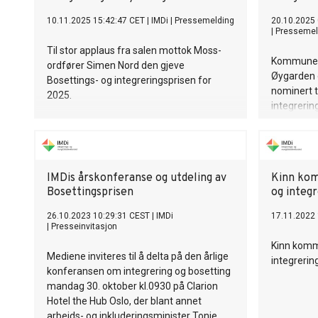
10.11.2025 15:42:47 CET
|
IMDi
|
Pressemelding
20.10.2025
|
Pressemel
Til stor applaus fra salen mottok Moss-
Kommunene
ordfører Simen Nord den gjeve
Øygarden 
Bosettings- og integreringsprisen for
nominert t
2025.
integrering
IMDis årskonferanse og utdeling av
Kinn kom
Bosettingsprisen
og integr
26.10.2023 10:29:31 CEST
|
IMDi
17.11.2022 
|
Presseinvitasjon
Kinn komm
Mediene inviteres til å delta på den årlige
integrerin
konferansen om integrering og bosetting
mandag 30. oktober kl.0930 på Clarion
Hotel the Hub Oslo, der blant annet
arbeids- og inkluderingsminister Tonje