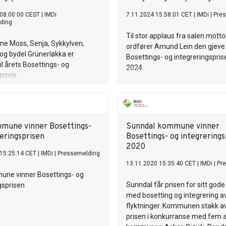
 08:00:00 CEST
|
IMDi
7.11.2024 15:58:01 CET
|
IMDi
|
Pre
ding
Til stor applaus fra salen mot
 Moss, Senja, Sykkylven,
ordfører Amund Lein den gjeve
og bydel Grünerløkka er
Bosettings- og integreringspris
il årets Bosettings- og
2024.
spris.
mune vinner Bosettings-
Sunndal kommune vinner
eringsprisen
Bosettings- og integrerings
2020
15:25:14 CET
|
IMDi
|
Pressemelding
13.11.2020 15:35:40 CET
|
IMDi
|
Pr
une vinner Bosettings- og
Sunndal får prisen for sitt gode
gsprisen
med bosetting og integrering a
flyktninger. Kommunen stakk 
prisen i konkurranse med fem 