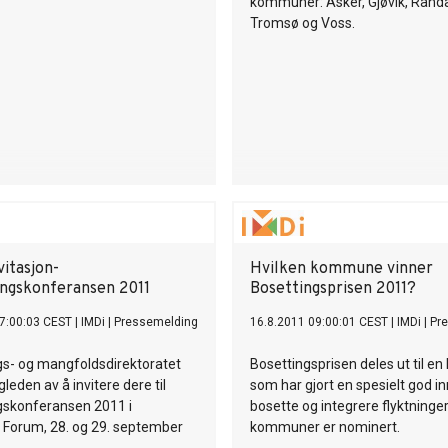
kommuner: Asker, Gjøvik, Rand
Tromsø og Voss.
vitasjon-
Hvilken kommune vinner
ingskonferansen 2011
Bosettingsprisen 2011?
7:00:03 CEST
|
IMDi
|
Pressemelding
16.8.2011 09:00:01 CEST
|
IMDi
|
Pr
gs- og mangfoldsdirektoratet
Bosettingsprisen deles ut til 
gleden av å invitere dere til
som har gjort en spesielt god in
gskonferansen 2011 i
bosette og integrere flyktninger
 Forum, 28. og 29. september
kommuner er nominert.