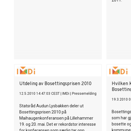
2011.
Utdeling av Bosettingsprisen 2010
Hvilken
Bosettin
12.5.2010 14:47:03 CEST
|
IMDi
|
Pressemelding
19.3.2010 0
Statsråd Audun Lysbakken deler ut
Bosettings
Bosettingsprisen 2010 på
som har gj
Maihaugenkonferansen på Lillehammer
bosette og
19. og 20. mai. Det er rekordstor interesse
kommuner 
for konferansen som særlig tar opp