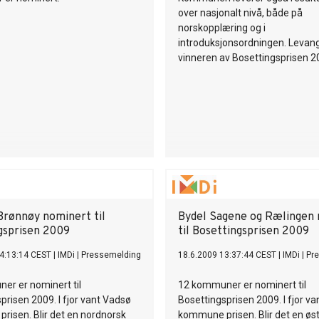
over nasjonalt nivå, både på
norskopplæring og i
introduksjonsordningen. Levang
vinneren av Bosettingsprisen 2
Brønnøy nominert til
Bydel Sagene og Rælingen
gsprisen 2009
til Bosettingsprisen 2009
4:13:14 CEST
|
IMDi
|
Pressemelding
18.6.2009 13:37:44 CEST
|
IMDi
|
Pr
er er nominert til
12 kommuner er nominert til
prisen 2009. I fjor vant Vadsø
Bosettingsprisen 2009. I fjor v
isen. Blir det en nordnorsk
kommune prisen. Blir det en øs