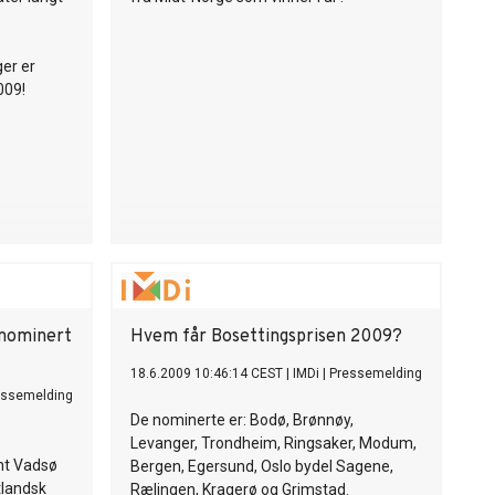
er er
009!
 nominert
Hvem får Bosettingsprisen 2009?
18.6.2009 10:46:14 CEST
|
IMDi
|
Pressemelding
essemelding
De nominerte er: Bodø, Brønnøy,
Levanger, Trondheim, Ringsaker, Modum,
ant Vadsø
Bergen, Egersund, Oslo bydel Sagene,
tlandsk
Rælingen, Kragerø og Grimstad.