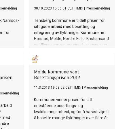
ssemelding
30.10.2023 15:06:01 CET
|
IMDi
|
Pressemelding
tok Namsos-
Tønsberg kommune er tildelt prisen for
sitt gode arbeid med bosetting og
en for
integrering av flyktninger. Kommunene
Harstad, Molde, Nordre Follo, Kristiansand
og Ullensvang var nominert til prisen som
ble delt ut under årskonferansen til
Direktoratet for integrering og mangfold,
IMDi, 30. oktober.
Molde kommune vant
prisen
Bosettingsprisen 2012
11.3.2013 19:08:52 CET
|
IMDi
|
Pressemelding
essemelding
Kommunen vinner prisen for sitt
 arbeid
enestående bosettings- og
v
kvalifiseringsarbeid, og for å ha vist vilje til
av med
å bosette mange flyktninger over flere år.
andre