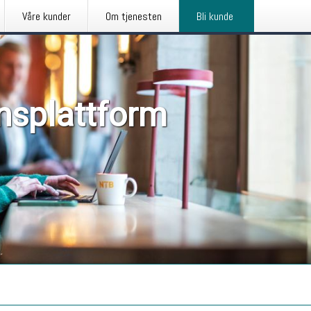
Våre kunder
Om tjenesten
Bli kunde
nsplattform