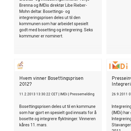
Brenna og IMDis direktør Libe Rieber-
Mohn deltar. Bosettings- og
integreringsprisen deles ut til den
kommunen som har arbeidet spesielt
godt med bosetting og integrering. Seks
kommuner er nominert.
Hvem vinner Bosettingsprisen
Pressein
2012?
Integrer
11.2.2013 13:30:22 CET
|
IMDi
|
Pressemelding
26.9.2011 0
Bosettingsprisen deles ut til en kommune
Integrerin
som har gjort en spesielt god innsats for å
(IMDi) har 
bosette og integrere flyktninger. Vinneren
Integrerin
kåres 11. mars.
Stavanger