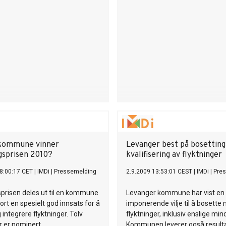
 kommune vinner
Levanger best på bosetting
gsprisen 2010?
kvalifisering av flyktninger
8:00:17 CET
|
IMDi
|
Pressemelding
2.9.2009 13:53:01 CEST
|
IMDi
|
Pre
prisen deles ut til en kommune
Levanger kommune har vist en
ort en spesielt god innsats for å
imponerende vilje til å bosett
 integrere flyktninger. Tolv
flyktninger, inklusiv enslige min
er nominert.
Kommunen leverer også resulta