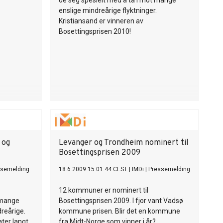
de seg spesielt med å ta i mot mange
enslige mindreårige flyktninger.
Kristiansand er vinneren av
Bosettingsprisen 2010!
 og
Levanger og Trondheim nominert til
Bosettingsprisen 2009
ssemelding
18.6.2009 15:01:44 CEST
|
IMDi
|
Pressemelding
12 kommuner er nominert til
e mange
Bosettingsprisen 2009. I fjor vant Vadsø
dreårige.
kommune prisen. Blir det en kommune
ter langt
fra Midt-Norge som vinner i år?