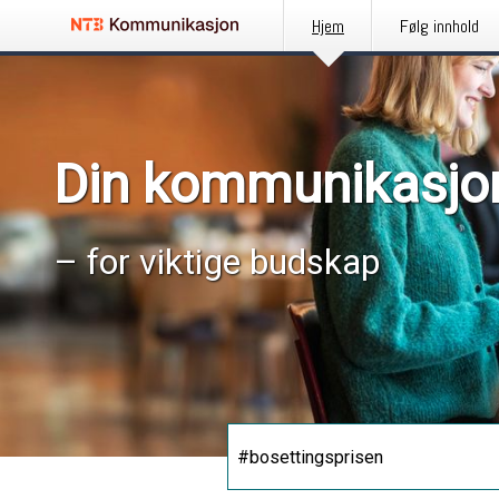
Hjem
Følg innhold
Din kommunikasjo
– for viktige budskap