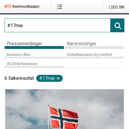
LOGG INN
Pressemeldinger
Børsmeldinger
Business Wire
GlobeNewswire by notified
ACCESS Newswire
6
Søkeresultat
#17mai